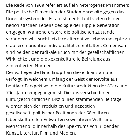
(Hrsg.)
Die Rede von 1968 referiert auf ein heterogenes Phänomen:
–
Die politische Dimension der Studentenrevolte gegen das
ISBN
Unrechtssystem des Establishments läuft vielerorts der
9783826067983
hedonistischen Lebensideologie der Hippie-Generation
/
entgegen. Während erstere die politischen Zustände
978-
verändern will, sucht letztere alternative Lebenskonzepte zu
3-
etablieren und ihre Individualität zu entfalten. Gemeinsam
8260-
sind beiden der radikale Bruch mit der gesellschaftlichen
6798-
Wirklichkeit und die gegenkulturelle Befreiung aus
3
zementierten Normen.
/
Der vorliegende Band knüpft an diese Bilanz an und
978-
verfolgt, in welchem Umfang der Geist der Revolte aus
3-
heutiger Perspektive in die Kulturproduktion der 60er- und
82-
70er-Jahre eingegangen ist. Die aus verschiedenen
606798-
kulturgeschichtlichen Disziplinen stammenden Beiträge
3
widmen sich der Produktion und Rezeption
Menge
gesellschaftspolitischer Positionen der 68er, ihren
lebenskulturellen Entwürfen sowie ihrem Welt- und
Menschenbild innerhalb des Spektrums von Bildender
Kunst, Literatur, Film und Medien.