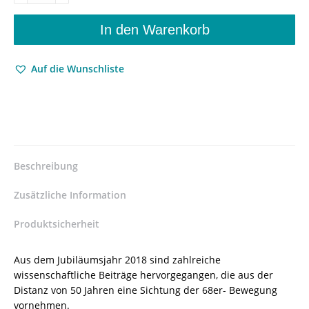
’68
–
In den Warenkorb
„Blumenkinder“
und
Auf die Wunschliste
„Revoluzzer“
in
Kunst,
Literatur
und
Medien
des
Beschreibung
20.
Jahrhunderts
Zusätzliche Information
–
Peter
Produktsicherheit
Czoik
(Hrsg.),
Aus dem Jubiläumsjahr 2018 sind zahlreiche
Nastasja
wissenschaftliche Beiträge hervorgegangen, die aus der
S.
Distanz von 50 Jahren eine Sichtung der 68er- Bewegung
Dresler
vornehmen.