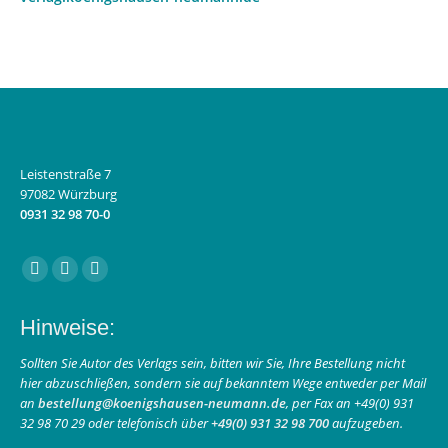
Leistenstraße 7
97082 Würzburg
0931 32 98 70-0
Finden Sie uns auf:
Facebook
Instagram
E-
page
page
Mail
Hinweise:
opens
opens
page
in
in
opens
Sollten Sie Autor des Verlags sein, bitten wir Sie, Ihre Bestellung nicht
hier abzuschließen, sondern sie auf bekanntem Wege entweder per Mail
new
new
in
an
bestellung@koenigshausen-neumann.de
, per Fax an +49(0) 931
window
window
new
32 98 70 29 oder telefonisch über
+49(0) 931 32 98 700
aufzugeben.
window