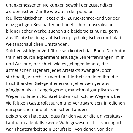
3
unangemessenen Neigungen sowohl der zuständigen
/
akademischen Zünfte wie auch der populär
978-
feuilletonistischen Tageskritik. Zurückschreckend vor der
3-
einzigartigen Beschaffenheit poetischer, musikalischer,
82-
bildnerischer Werke, suchen sie beiderseits nur zu gern
606839-
Ausflüchte bei biographischen, psychologischen und platt
3
weltanschaulichen Umständen.
Menge
Solchen widrigen Verhältnissen kontert das Buch. Der Autor,
trainiert durch experimentierlustige Lehrerfahrungen im In-
und Ausland, berichtet, wie es gelingen konnte, der
ästhetischen Eigenart jedes Artefakts zwanglos, doch
stichhaltig gerecht zu werden. Hierbei scheinen ihm die
fruchtbarsten Gelegenheiten von jeher weniger aus
gängigen als auf abgelegenen, manchmal gar pikaresken
Wegen zu lauern. Konkret boten sich solche Wege an, bei
vielfältigen Gastprofessuren und Vortragsreisen, in etlichen
europäischen und afrikanischen Ländern.
Beigetragen hat dazu, dass für den Autor die Universitäts-
Laufbahn allenfalls zweite Wahl gewesen ist. Ursprünglich
war Theaterarbeit sein Berufsziel. Von daher, von der