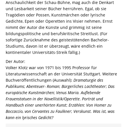
Anschaulichkeit der Schau-Bühne, mag auch die Denkart
und Lesbarkeit seiner Bücher herrühren. Egal, ob sie
Tragödien oder Possen, Kunstmärchen oder lyrische
Gedichte, Epen oder Operetten ins Visier nehmen. Ernst
nimmt der Autor die Künste und grimmig ist seine
bildungspolitische und berufskritische Streitlust. (Für
sofortige Zurücknahme des geistestötenden Bachelor-
Studiums, davon ist er überzeugt, wäre endlich ein
kontinentaler Universitäts-Streik fällig.)
Der Autor:
Volker Klotz war von 1971 bis 1995 Professor für
Literaturwissenschaft an der Universität Stuttgart. Weitere
Buchveröffentlichungen (Auswahl):
Dramaturgie des
Publikums
;
Abenteuer- Roman
;
Bürgerliches Lachtheater
;
Das
europäische Kunstmärchen
;
Venus Maria. Auflebende
Frauenstatuen in der Novellistik/Operette
.
Porträt und
Handbuch einer unerhörten Kunst
;
Erzählen: Von Homer zu
Boccaccio, von Cervantes zu Faulkner
;
Verskunst. Was ist, was
kann ein lyrisches Gedicht?