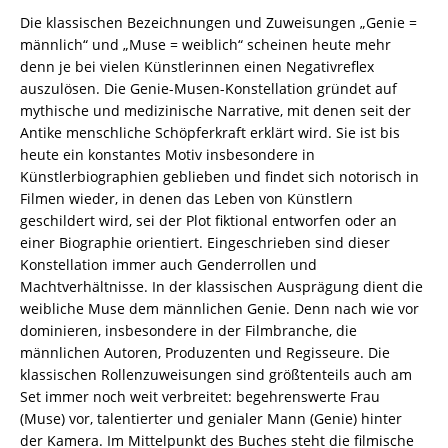
8260-
Die klassischen Bezeichnungen und Zuweisungen „Genie =
6882-
männlich“ und „Muse = weiblich“ scheinen heute mehr
9
denn je bei vielen Künstlerinnen einen Negativreflex
/
auszulösen. Die Genie-Musen-Konstellation gründet auf
978-
mythische und medizinische Narrative, mit denen seit der
3-
Antike menschliche Schöpferkraft erklärt wird. Sie ist bis
82-
heute ein konstantes Motiv insbesondere in
606882-
Künstlerbiographien geblieben und findet sich notorisch in
9
Filmen wieder, in denen das Leben von Künstlern
Menge
geschildert wird, sei der Plot fiktional entworfen oder an
einer Biographie orientiert. Eingeschrieben sind dieser
Konstellation immer auch Genderrollen und
Machtverhältnisse. In der klassischen Ausprägung dient die
weibliche Muse dem männlichen Genie. Denn nach wie vor
dominieren, insbesondere in der Filmbranche, die
männlichen Autoren, Produzenten und Regisseure. Die
klassischen Rollenzuweisungen sind größtenteils auch am
Set immer noch weit verbreitet: begehrenswerte Frau
(Muse) vor, talentierter und genialer Mann (Genie) hinter
der Kamera. Im Mittelpunkt des Buches steht die filmische