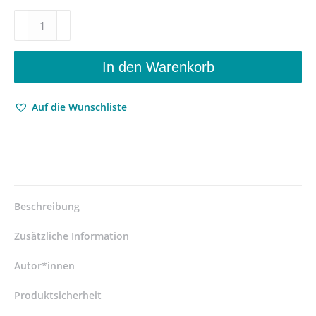
Tatorte
der
Macht
und
In den Warenkorb
Verführung
–
Auf die Wunschliste
Genies
und
Musen
im
Film
–
Jacqueline
Beschreibung
Roussety
–
Zusätzliche Information
ISBN
9783826068829
Autor*innen
/
Produktsicherheit
978-
3-