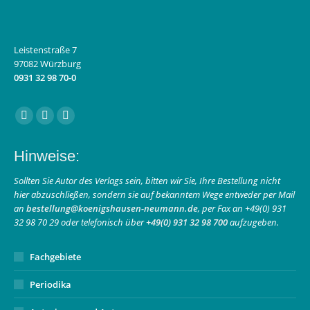
Leistenstraße 7
97082 Würzburg
0931 32 98 70-0
Finden Sie uns auf:
Facebook
Instagram
E-
page
page
Mail
Hinweise:
opens
opens
page
in
in
opens
Sollten Sie Autor des Verlags sein, bitten wir Sie, Ihre Bestellung nicht
hier abzuschließen, sondern sie auf bekanntem Wege entweder per Mail
new
new
in
an
bestellung@koenigshausen-neumann.de
, per Fax an +49(0) 931
window
window
new
32 98 70 29 oder telefonisch über
+49(0) 931 32 98 700
aufzugeben.
window
Fachgebiete
Periodika