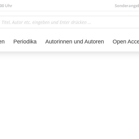
.00 Uhr
Sonderange
en
Periodika
Autorinnen und Autoren
Open Acc
aft