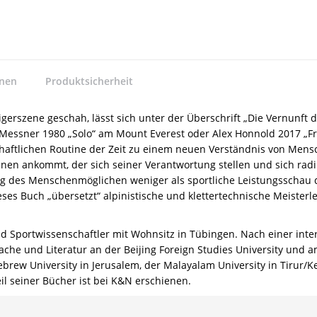
nnen
Produktsicherheit
igerszene geschah, lässt sich unter der Überschrift „Die Vernunft
 Messner 1980 „Solo“ am Mount Everest oder Alex Honnold 2017 „Fr
schaftlichen Routine der Zeit zu einem neuen Verständnis von Mens
elnen ankommt, der sich seiner Verantwortung stellen und sich rad
ung des Menschenmöglichen weniger als sportliche Leistungsschau
s Buch „übersetzt“ alpinistische und klettertechnische Meisterlei
 und Sportwissenschaftler mit Wohnsitz in Tübingen. Nach einer int
che und Literatur an der Beijing Foreign Studies University und a
Hebrew University in Jerusalem, der Malayalam University in Tiru
l seiner Bücher ist bei K&N erschienen.