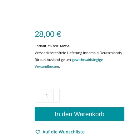
28,00
€
Enthält 7% red. MwSt.
Versandkostenfreie Lieferung innerhalb Deutschlands,
für das Ausland gelten
gewichtsabhängige
Versandkosten
.
Klettern
am
Limit
–
In den Warenkorb
Philosophische
Botschaften
Auf die Wunschliste
–
Gerhard