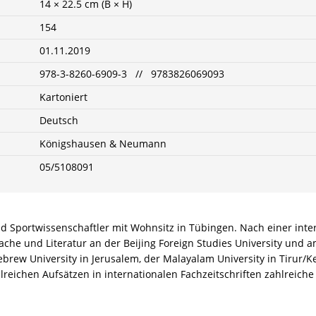
14 × 22.5 cm (B × H)
154
01.11.2019
978-3-8260-6909-3 // 9783826069093
Kartoniert
Deutsch
Königshausen & Neumann
05/5108091
 und Sportwissenschaftler mit Wohnsitz in Tübingen. Nach einer int
che und Literatur an der Beijing Foreign Studies University und a
Hebrew University in Jerusalem, der Malayalam University in Tiru
eichen Aufsätzen in internationalen Fachzeitschriften zahlreiche