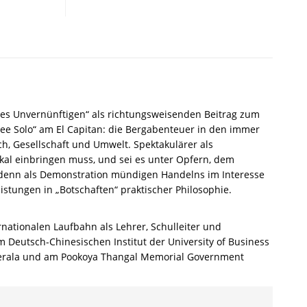
Oberlin
–
ISBN
9783826069093
/
978-
3-
 des Unvernünftigen“ als richtungsweisenden Beitrag zum
8260-
ee Solo“ am El Capitan: die Bergabenteuer in den immer
6909-
ch, Gesellschaft und Umwelt. Spektakulärer als
3
ikal einbringen muss, und sei es unter Opfern, dem
/
 denn als Demonstration mündigen Handelns im Interesse
978-
stungen in „Botschaften“ praktischer Philosophie.
3-
82-
606909-
ernationalen Laufbahn als Lehrer, Schulleiter und
3
m Deutsch-Chinesischen Institut der University of Business
Menge
r/Kerala und am Pookoya Thangal Memorial Government