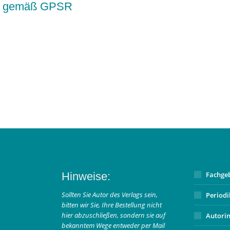
kte gemäß GPSR
Hinweise:
Fachge
Sollten Sie Autor des Verlags sein,
Period
bitten wir Sie, Ihre Bestellung nicht
hier abzuschließen, sondern sie auf
Autori
bekanntem Wege entweder per Mail