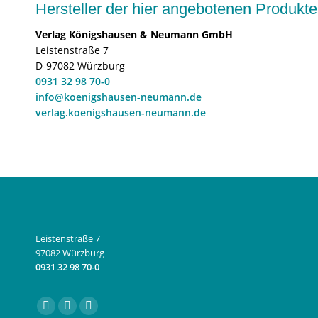
Hersteller der hier angebotenen Produ
Verlag Königshausen & Neumann GmbH
Leistenstraße 7
D-97082 Würzburg
0931 32 98 70-0
info@koenigshausen-neumann.de
verlag.koenigshausen-neumann.de
Leistenstraße 7
97082 Würzburg
0931 32 98 70-0
Finden Sie uns auf:
Facebook
Instagram
E-