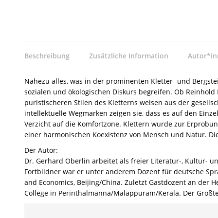
Beschreibung
Zusätzliche Information
Autor*i
Nahezu alles, was in der prominenten Kletter- und Bergste
sozialen und ökologischen Diskurs begreifen. Ob Reinhold
puristischeren Stilen des Kletterns weisen aus der gesell
intellektuelle Wegmarken zeigen sie, dass es auf den Einz
Verzicht auf die Komfortzone. Klettern wurde zur Erprob
einer harmonischen Koexistenz von Mensch und Natur. Diese
Der Autor:
Dr. Gerhard Oberlin arbeitet als freier Literatur-, Kultur-
Fortbildner war er unter anderem Dozent für deutsche Spra
and Economics, Beijing/China. Zuletzt Gastdozent an der 
College in Perinthalmanna/Malappuram/Kerala. Der Großtei