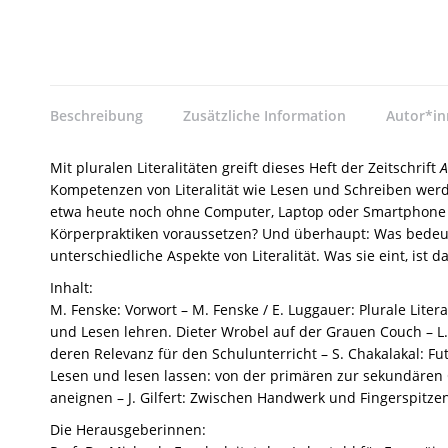
Beschreibung
Zusätzliche Information
Autor*i
Mit pluralen Literalitäten greift dieses Heft der Zeitschrift
A
Kompetenzen von Literalität wie Lesen und Schreiben werd
etwa heute noch ohne Computer, Laptop oder Smartphone a
Körperpraktiken voraussetzen? Und überhaupt: Was bedeute
unterschiedliche Aspekte von Literalität. Was sie eint, is
Inhalt:
M. Fenske: Vorwort – M. Fenske / E. Luggauer: Plurale Litera
und Lesen lehren. Dieter Wrobel auf der Grauen Couch – L
deren Relevanz für den Schulunterricht – S. Chakalakal: Fu
Lesen und lesen lassen: von der primären zur sekundären Or
aneignen – J. Gilfert: Zwischen Handwerk und Fingerspitzeng
Die Herausgeberinnen: