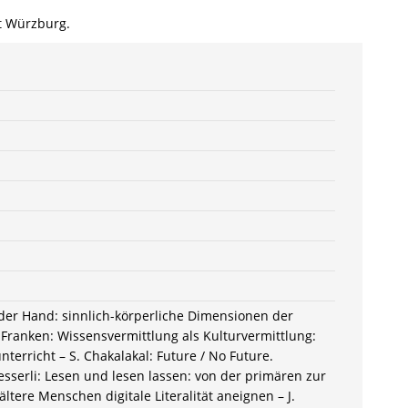
6949-
ät Würzburg.
9
/
978-
3-
82-
606949-
9
Menge
it der Hand: sinnlich-körperliche Dimensionen der
. Franken: Wissensvermittlung als Kulturvermittlung:
rricht – S. Chakalakal: Future / No Future.
sserli: Lesen und lesen lassen: von der primären zur
ltere Menschen digitale Literalität aneignen – J.