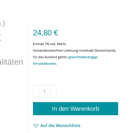
.)
24,80
€
t
Enthält 7% red. MwSt.
Versandkostenfreie Lieferung innerhalb Deutschlands,
für das Ausland gelten
gewichtsabhängige
litäten
Versandkosten
.
Alltag
–
Kultur
–
In den Warenkorb
Wissenschaft
–
Auf die Wunschliste
Beiträge