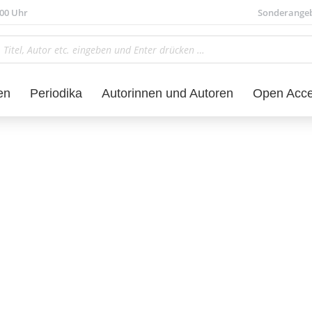
.00 Uhr
Sonderange
en
Periodika
Autorinnen und Autoren
Open Acc
aft