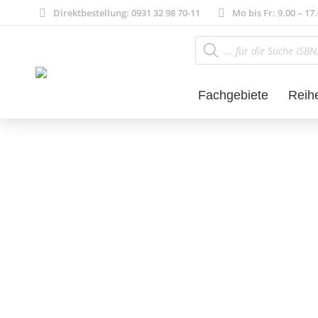
Direktbestellung: 0931 32 98 70-11
Mo bis Fr: 9.00 – 17
Products
search
Fachgebiete
Reih
Kulturwissensch