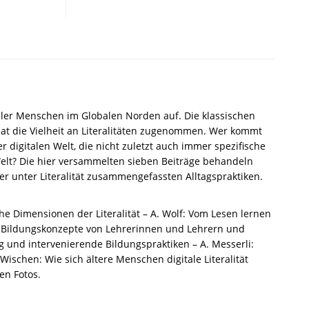
zur
Europäischen
Ethnologie/Volkskunde,
Bd.
6:
Plurale
Literalitäten
–
eler Menschen im Globalen Norden auf. Die klassischen
Michaela
at die Vielheit an Literalitäten zugenommen. Wer kommt
Fenske
igitalen Welt, die nicht zuletzt auch immer spezifische
(Hrsg.),
Welt? Die hier versammelten sieben Beiträge behandeln
Elisabeth
der unter Literalität zusammengefassten Alltagspraktiken.
Luggauer
(Hrsg.)
–
iche Dimensionen der Literalität – A. Wolf: Vom Lesen lernen
ISBN
nd Bildungskonzepte von Lehrerinnen und Lehrern und
9783826069499
g und intervenierende Bildungspraktiken – A. Messerli:
/
Wischen: Wie sich ältere Menschen digitale Literalität
978-
en Fotos.
3-
8260-