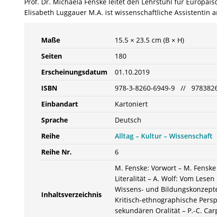
Prof. Dr. Michaela Fenske leitet den Lehrstuhl für Europäi
Elisabeth Luggauer M.A. ist wissenschaftliche Assistentin
Maße
15.5 × 23.5 cm (B × H)
Seiten
180
Erscheinungsdatum
01.10.2019
ISBN
978-3-8260-6949-9 // 978382
Einbandart
Kartoniert
Sprache
Deutsch
Reihe
Alltag – Kultur – Wissenschaft
Reihe Nr.
6
M. Fenske: Vorwort – M. Fenske 
Literalität – A. Wolf: Vom Lese
Wissens- und Bildungskonzepte 
Inhaltsverzeichnis
Kritisch-ethnographische Persp
sekundären Oralität – P.-C. Car