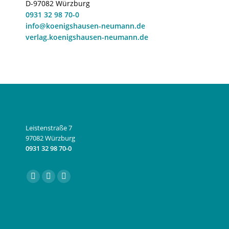
D-97082 Würzburg
0931 32 98 70-0
info@koenigshausen-neumann.de
verlag.koenigshausen-neumann.de
Leistenstraße 7
97082 Würzburg
0931 32 98 70-0
Finden Sie uns auf:
Facebook
Instagram
E-
page
page
Mail
opens
opens
page
in
in
opens