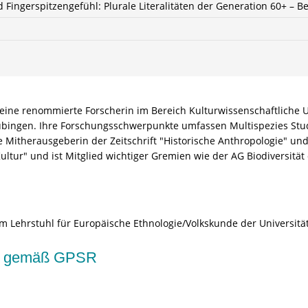
Fingerspitzengefühl: Plurale Literalitäten der Generation 60+ – Be
t eine renommierte Forscherin im Bereich Kulturwissenschaftliche 
bingen. Ihre Forschungsschwerpunkte umfassen Multispezies Studi
Mitherausgeberin der Zeitschrift "Historische Anthropologie" und 
 Kultur" und ist Mitglied wichtiger Gremien wie der AG Biodiversit
 am Lehrstuhl für Europäische Ethnologie/Volkskunde der Universit
kte gemäß GPSR