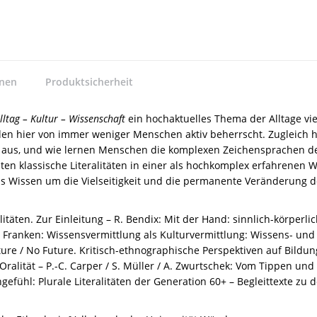
nnen
Produktsicherheit
lltag – Kultur – Wissenschaft
ein hochaktuelles Thema der Alltage vi
en hier von immer weniger Menschen aktiv beherrscht. Zugleich h
us, und wie lernen Menschen die komplexen Zeichensprachen der d
n klassische Literalitäten in einer als hochkomplex erfahrenen 
t das Wissen um die Vielseitigkeit und die permanente Veränderung 
litäten. Zur Einleitung – R. Bendix: Mit der Hand: sinnlich-körperl
. Franken: Wissensvermittlung als Kulturvermittlung: Wissens- u
ture / No Future. Kritisch-ethnographische Perspektiven auf Bildun
alität – P.-C. Carper / S. Müller / A. Zwurtschek: Vom Tippen und 
efühl: Plurale Literalitäten der Generation 60+ – Begleittexte zu d