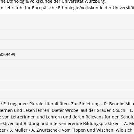
sche Ethnologie/Volkskunde der Universität Würzburg.
 am Lehrstuhl für Europäische Ethnologie/Volkskunde der Universit
6069499
/ E. Luggauer: Plurale Literalitäten. Zur Einleitung – R. Bendix: M
n lernen und Lesen lehren. Dieter Wrobel auf der Grauen Couch – L
von Lehrerinnen und Lehrern und deren Relevanz für den Schulunte
ektiven auf Bildung und intervenierende Bildungspraktiken – A. Me
per / S. Müller / A. Zwurtschek: Vom Tippen und Wischen: Wie sich ä