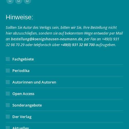
Facebook
Instagram
E-
page
page
Mail
Hinweise:
opens
opens
page
in
in
opens
Sollten Sie Autor des Verlags sein, bitten wir Sie, Ihre Bestellung nicht
hier abzuschließen, sondern sie auf bekanntem Wege entweder per Mail
new
new
in
an
bestellung@koenigshausen-neumann.de
, per Fax an +49(0) 931
window
window
new
32 98 70 29 oder telefonisch über
+49(0) 931 32 98 700
aufzugeben.
window
Fachgebiete
Periodika
Autorinnen und Autoren
Open Access
Sonderangebote
Der Verlag
Aktuelles