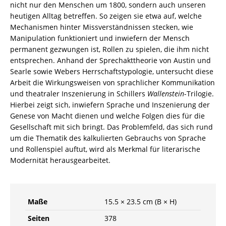
/
nicht nur den Menschen um 1800, sondern auch unseren
978-
heutigen Alltag betreffen. So zeigen sie etwa auf, welche
3-
Mechanismen hinter Missverständnissen stecken, wie
82-
Manipulation funktioniert und inwiefern der Mensch
606951-
permanent gezwungen ist, Rollen zu spielen, die ihm nicht
2
entsprechen. Anhand der Sprechakttheorie von Austin und
Menge
Searle sowie Webers Herrschaftstypologie, untersucht diese
Arbeit die Wirkungsweisen von sprachlicher Kommunikation
und theatraler Inszenierung in Schillers
Wallenstein
-Trilogie.
Hierbei zeigt sich, inwiefern Sprache und Inszenierung der
Genese von Macht dienen und welche Folgen dies für die
Gesellschaft mit sich bringt. Das Problemfeld, das sich rund
um die Thematik des kalkulierten Gebrauchs von Sprache
und Rollenspiel auftut, wird als Merkmal für literarische
Modernität herausgearbeitet.
Maße
15.5 × 23.5 cm (B × H)
Seiten
378