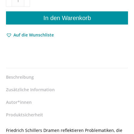
ich’s
sage«
–
In den Warenkorb
Performativität
in
Auf die Wunschliste
Schillers
»Wallenstein«-
Trilogie
–
Kathiana
Meyer
–
Beschreibung
ISBN
9783826069512
Zusätzliche Information
/
978-
Autor*innen
3-
Produktsicherheit
8260-
6951-
2
Friedrich Schillers Dramen reflektieren Problematiken, die