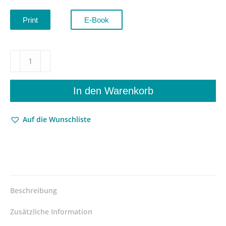
Print
E-Book
Sebastian
Castellio
(1515–
1563)
In den Warenkorb
–
Vorkämpfer
Auf die Wunschliste
für
Toleranz
im
konfessionellen
Zeitalter
–
Uwe
Beschreibung
Plath
–
Zusätzliche Information
ISBN