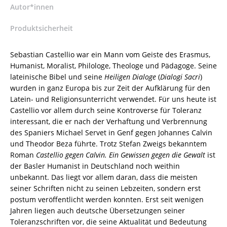
9783826069826
Autor*innen
/
Produktsicherheit
978-
3-
8260-
Sebastian Castellio war ein Mann vom Geiste des Erasmus,
6982-
Humanist, Moralist, Philologe, Theologe und Pädagoge. Seine
6
lateinische Bibel und seine
Heiligen Dialoge
(
Dialogi Sacri
)
/
wurden in ganz Europa bis zur Zeit der Aufklärung für den
978-
Latein- und Religionsunterricht verwendet. Für uns heute ist
3-
Castellio vor allem durch seine Kontroverse für Toleranz
82-
interessant, die er nach der Verhaftung und Verbrennung
606982-
des Spaniers Michael Servet in Genf gegen Johannes Calvin
6
und Theodor Beza führte. Trotz Stefan Zweigs bekanntem
Menge
Roman
Castellio gegen Calvin. Ein Gewissen gegen die Gewalt
ist
der Basler Humanist in Deutschland noch weithin
unbekannt. Das liegt vor allem daran, dass die meisten
seiner Schriften nicht zu seinen Lebzeiten, sondern erst
postum veröffentlicht werden konnten. Erst seit wenigen
Jahren liegen auch deutsche Übersetzungen seiner
Toleranzschriften vor, die seine Aktualität und Bedeutung