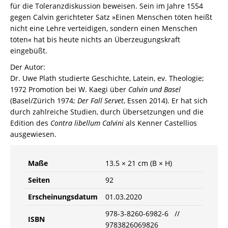
für die Toleranzdiskussion beweisen. Sein im Jahre 1554
gegen Calvin gerichteter Satz »Einen Menschen töten heißt
nicht eine Lehre verteidigen, sondern einen Menschen
töten« hat bis heute nichts an Überzeugungskraft
eingebüßt.
Der Autor:
Dr. Uwe Plath studierte Geschichte, Latein, ev. Theologie;
1972 Promotion bei W. Kaegi über
Calvin und Basel
(Basel/Zürich 1974;
Der Fall Servet
, Essen 2014). Er hat sich
durch zahlreiche Studien, durch Übersetzungen und die
Edition des
Contra libellum Calvini
als Kenner Castellios
ausgewiesen.
Maße
13.5 × 21 cm (B × H)
Seiten
92
Erscheinungsdatum
01.03.2020
978-3-8260-6982-6 //
ISBN
9783826069826