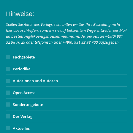
page
page
Mail
Hinweise:
opens
opens
page
in
in
opens
Sollten Sie Autor des Verlags sein, bitten wir Sie, Ihre Bestellung nicht
hier abzuschließen, sondern sie auf bekanntem Wege entweder per Mail
new
new
in
an
bestellung@koenigshausen-neumann.de
, per Fax an +49(0) 931
window
window
new
32 98 70 29 oder telefonisch über
+49(0) 931 32 98 700
aufzugeben.
window
Fachgebiete
Periodika
Autorinnen und Autoren
Open Access
Sonderangebote
Der Verlag
Aktuelles