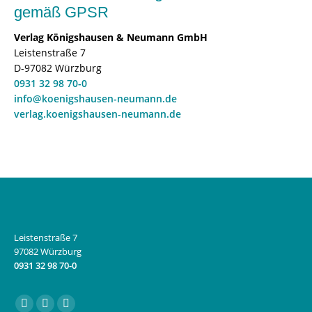
gemäß GPSR
Verlag Königshausen & Neumann GmbH
Leistenstraße 7
D-97082 Würzburg
0931 32 98 70-0
info@koenigshausen-neumann.de
verlag.koenigshausen-neumann.de
Leistenstraße 7
97082 Würzburg
0931 32 98 70-0
Finden Sie uns auf:
Facebook
Instagram
E-