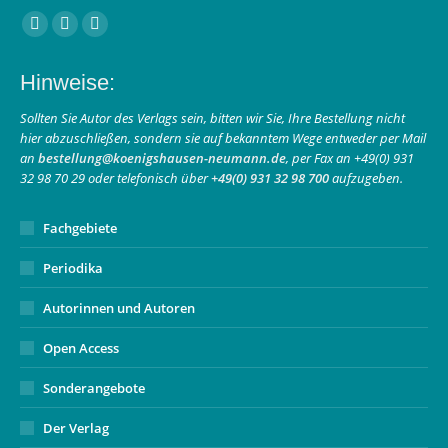
Finden Sie uns auf:
Facebook
Instagram
E-
page
page
Mail
Hinweise:
opens
opens
page
in
in
opens
Sollten Sie Autor des Verlags sein, bitten wir Sie, Ihre Bestellung nicht
hier abzuschließen, sondern sie auf bekanntem Wege entweder per Mail
new
new
in
an
bestellung@koenigshausen-neumann.de
, per Fax an +49(0) 931
window
window
new
32 98 70 29 oder telefonisch über
+49(0) 931 32 98 700
aufzugeben.
window
Fachgebiete
Periodika
Autorinnen und Autoren
Open Access
Sonderangebote
Der Verlag