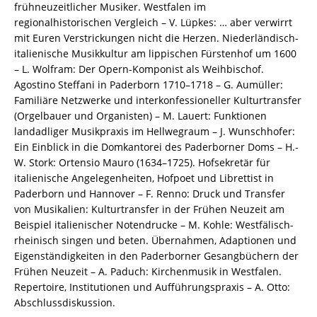
/
frühneuzeitlicher Musiker. Westfalen im
978-
regionalhistorischen Vergleich – V. Lüpkes: … aber verwirrt
3-
mit Euren Verstrickungen nicht die Herzen. Niederländisch-
8260-
italienische Musikkultur am lippischen Fürstenhof um 1600
7218-
– L. Wolfram: Der Opern-Komponist als Weihbischof.
5
Agostino Steffani in Paderborn 1710–1718 – G. Aumüller:
/
Familiäre Netzwerke und interkonfessioneller Kulturtransfer
978-
(Orgelbauer und Organisten) – M. Lauert: Funktionen
3-
landadliger Musikpraxis im Hellwegraum – J. Wunschhofer:
82-
Ein Einblick in die Domkantorei des Paderborner Doms – H.-
607218-
W. Stork: Ortensio Mauro (1634–1725). Hofsekretär für
5
italienische Angelegenheiten, Hofpoet und Librettist in
Menge
Paderborn und Hannover – F. Renno: Druck und Transfer
von Musikalien: Kulturtransfer in der Frühen Neuzeit am
Beispiel italienischer Notendrucke – M. Kohle: Westfälisch-
rheinisch singen und beten. Übernahmen, Adaptionen und
Eigenständigkeiten in den Paderborner Gesangbüchern der
Frühen Neuzeit – A. Paduch: Kirchenmusik in Westfalen.
Repertoire, Institutionen und Aufführungspraxis – A. Otto:
Abschlussdiskussion.