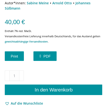
Autor*innen:
Sabine Meine
Arnold Otto
Johannes
Süßmann
40,00
€
Enthält 7% red. MwSt.
Versandkostenfreie Lieferung innerhalb Deutschlands, für das Ausland gelten
gewichtsabhängige Versandkosten
.
Print
PDF
Musiklandschaften
zwischen
Rhein
und
In den Warenkorb
Weser
–
Auf die Wunschliste
Pluralisierung