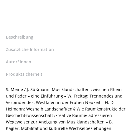
und
Verflechtung
entlang
des
Hellwegs
in
Beschreibung
der
Frühen
Zusätzliche Information
Neuzeit
–
Autor*innen
Sabine
Produktsicherheit
Meine,
Arnold
Otto,
S. Meine / J. Süßmann: Musiklandschaften zwischen Rhein
Johannes
und Pader – eine Einführung – W. Freitag: Trennendes und
Süßmann
Verbindendes: Westfalen in der Frühen Neuzeit – H.-D.
(Hrsg.)
Heimann: Weshalb Landschaft(en)? Wie Raumkonstrukte der
–
Geschichtswissenschaft ›kreative Räume‹ adressieren –
ISBN
Wegeweiser zur Aneigung von Musiklandschaften – B.
9783826072185
Kägler: Mobilität und kulturelle Wechselbeziehungen