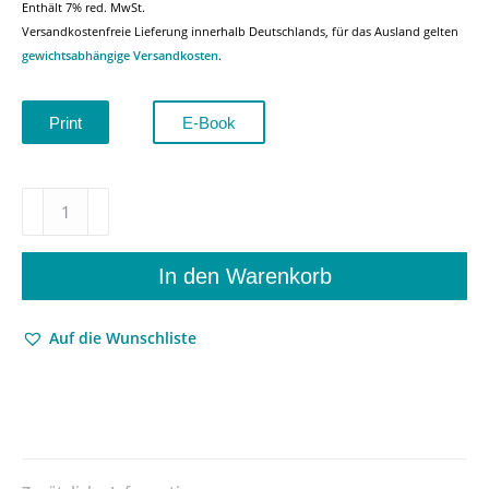
Enthält 7% red. MwSt.
Versandkostenfreie Lieferung innerhalb Deutschlands, für das Ausland gelten
gewichtsabhängige Versandkosten
.
Print
E-Book
Age
Matters:
Cultural
Representations
In den Warenkorb
and
the
Auf die Wunschliste
Politics
of
Ageing
–
Journal
for
the