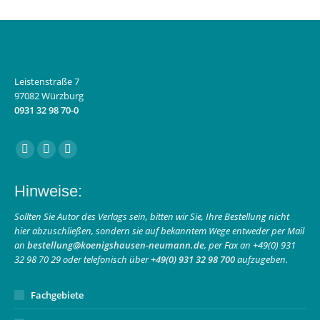
Leistenstraße 7
97082 Würzburg
0931 32 98 70-0
Finden Sie uns auf:
Facebook
Instagram
E-
page
page
Mail
Hinweise:
opens
opens
page
in
in
opens
Sollten Sie Autor des Verlags sein, bitten wir Sie, Ihre Bestellung nicht
hier abzuschließen, sondern sie auf bekanntem Wege entweder per Mail
new
new
in
an
bestellung@koenigshausen-neumann.de
, per Fax an +49(0) 931
window
window
new
32 98 70 29 oder telefonisch über
+49(0) 931 32 98 700
aufzugeben.
window
Fachgebiete