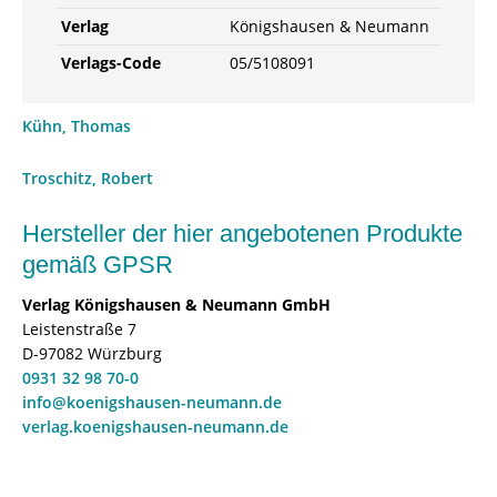
3-
Verlag
Königshausen & Neumann
8260-
7246-
Verlags-Code
05/5108091
8
/
Kühn, Thomas
978-
3-
Troschitz, Robert
82-
607246-
Hersteller der hier angebotenen Produkte
8
Menge
gemäß GPSR
Verlag Königshausen & Neumann GmbH
Leistenstraße 7
D-97082 Würzburg
0931 32 98 70-0
info@koenigshausen-neumann.de
verlag.koenigshausen-neumann.de