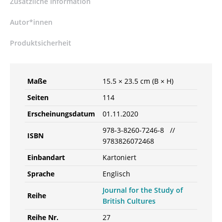
Zusätzliche Information
Study
of
Autor*innen
British
Cultures,
Produktsicherheit
Vol.
27,
No.
Maße
15.5 × 23.5 cm (B × H)
1/2020
–
Seiten
114
Thomas
Erscheinungsdatum
01.11.2020
Kühn
(Hrsg.),
978-3-8260-7246-8 //
ISBN
Robert
9783826072468
Troschitz
Einbandart
Kartoniert
(Hrsg.)
–
Sprache
Englisch
ISBN
Journal for the Study of
9783826072468
Reihe
British Cultures
/
978-
Reihe Nr.
27