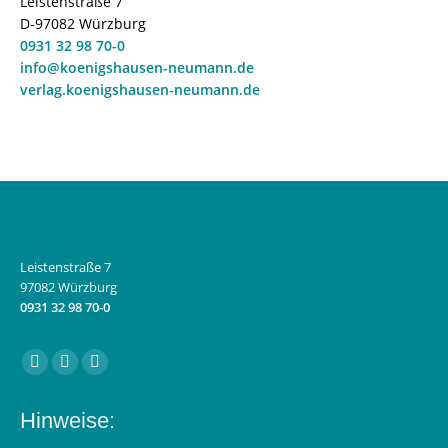
Leistenstraße 7
D-97082 Würzburg
0931 32 98 70-0
info@koenigshausen-neumann.de
verlag.koenigshausen-neumann.de
Leistenstraße 7
97082 Würzburg
0931 32 98 70-0
Finden Sie uns auf:
Facebook
Instagram
E-
page
page
Mail
Hinweise:
opens
opens
page