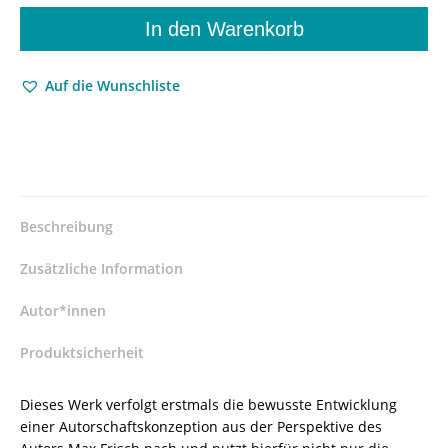
–
Fünf
In den Warenkorb
Phasen
einer
Auf die Wunschliste
Autorschaft
–
Lisa
Stiefler
–
ISBN
9783826072871
Beschreibung
/
978-
Zusätzliche Information
3-
8260-
Autor*innen
7287-
Produktsicherheit
1
/
978-
Dieses Werk verfolgt erstmals die bewusste Entwicklung
3-
einer Autorschaftskonzeption aus der Perspektive des
82-