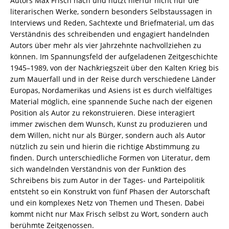
Autors Max Frisch nach und nutzt hierfür nicht nur die
607287-
literarischen Werke, sondern besonders Selbstaussagen in
1
Interviews und Reden, Sachtexte und Briefmaterial, um das
Menge
Verständnis des schreibenden und engagiert handelnden
Autors über mehr als vier Jahrzehnte nachvollziehen zu
können. Im Spannungsfeld der aufgeladenen Zeitgeschichte
1945–1989, von der Nachkriegszeit über den Kalten Krieg bis
zum Mauerfall und in der Reise durch verschiedene Länder
Europas, Nordamerikas und Asiens ist es durch vielfältiges
Material möglich, eine spannende Suche nach der eigenen
Position als Autor zu rekonstruieren. Diese interagiert
immer zwischen dem Wunsch, Kunst zu produzieren und
dem Willen, nicht nur als Bürger, sondern auch als Autor
nützlich zu sein und hierin die richtige Abstimmung zu
finden. Durch unterschiedliche Formen von Literatur, dem
sich wandelnden Verständnis von der Funktion des
Schreibens bis zum Autor in der Tages- und Parteipolitik
entsteht so ein Konstrukt von fünf Phasen der Autorschaft
und ein komplexes Netz von Themen und Thesen. Dabei
kommt nicht nur Max Frisch selbst zu Wort, sondern auch
berühmte Zeitgenossen.