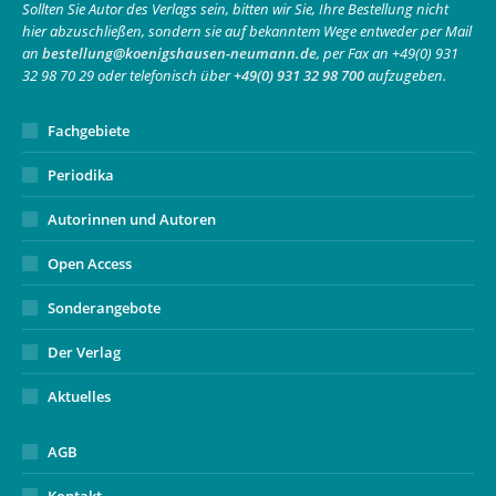
in
in
opens
Sollten Sie Autor des Verlags sein, bitten wir Sie, Ihre Bestellung nicht
hier abzuschließen, sondern sie auf bekanntem Wege entweder per Mail
new
new
in
an
bestellung@koenigshausen-neumann.de
, per Fax an +49(0) 931
window
window
new
32 98 70 29 oder telefonisch über
+49(0) 931 32 98 700
aufzugeben.
window
Fachgebiete
Periodika
Autorinnen und Autoren
Open Access
Sonderangebote
Der Verlag
Aktuelles
AGB