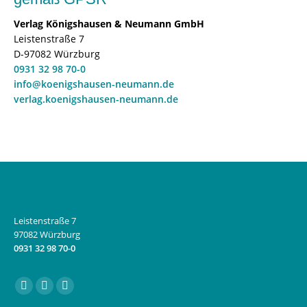
Verlag Königshausen & Neumann GmbH
Leistenstraße 7
D-97082 Würzburg
0931 32 98 70-0
info@koenigshausen-neumann.de
verlag.koenigshausen-neumann.de
Leistenstraße 7
97082 Würzburg
0931 32 98 70-0
Finden Sie uns auf:
Facebook
Instagram
E-