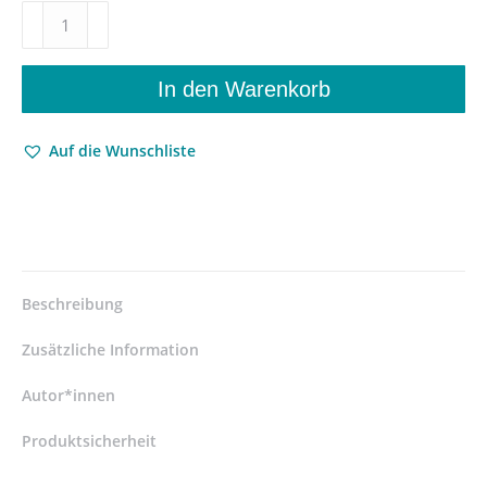
Jubiläumsband
zum
200.
Geburtstag
In den Warenkorb
–
Anja
Auf die Wunschliste
Ganschow
(Hrsg.),
Hartmut
Wecker
(Hrsg.)
–
ISBN
Beschreibung
9783826074141
/
Zusätzliche Information
978-
3-
Autor*innen
8260-
Produktsicherheit
7414-
1