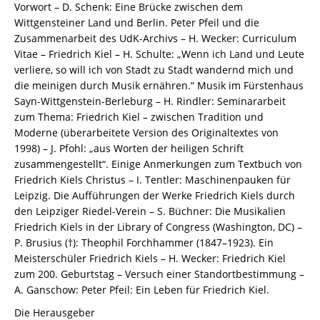
/
Vorwort – D. Schenk: Eine Brücke zwischen dem
978-
Wittgensteiner Land und Berlin. Peter Pfeil und die
3-
Zusammenarbeit des UdK-Archivs – H. Wecker: Curriculum
82-
Vitae – Friedrich Kiel – H. Schulte: „Wenn ich Land und Leute
607414-
verliere, so will ich von Stadt zu Stadt wandernd mich und
1
die meinigen durch Musik ernähren.“ Musik im Fürstenhaus
Menge
Sayn-Wittgenstein-Berleburg – H. Rindler: Seminararbeit
zum Thema: Friedrich Kiel – zwischen Tradition und
Moderne (überarbeitete Version des Originaltextes von
1998) – J. Pfohl: „aus Worten der heiligen Schrift
zusammengestellt“. Einige Anmerkungen zum Textbuch von
Friedrich Kiels Christus – I. Tentler: Maschinenpauken für
Leipzig. Die Aufführungen der Werke Friedrich Kiels durch
den Leipziger Riedel-Verein – S. Büchner: Die Musikalien
Friedrich Kiels in der Library of Congress (Washington, DC) –
P. Brusius (†): Theophil Forchhammer (1847–1923). Ein
Meisterschüler Friedrich Kiels – H. Wecker: Friedrich Kiel
zum 200. Geburtstag – Versuch einer Standortbestimmung –
A. Ganschow: Peter Pfeil: Ein Leben für Friedrich Kiel.
Die Herausgeber