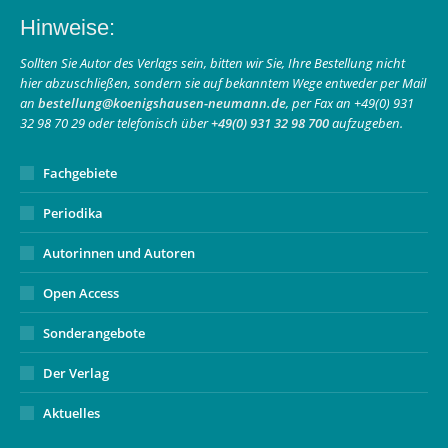
page
page
Mail
Hinweise:
opens
opens
page
in
in
opens
Sollten Sie Autor des Verlags sein, bitten wir Sie, Ihre Bestellung nicht
hier abzuschließen, sondern sie auf bekanntem Wege entweder per Mail
new
new
in
an
bestellung@koenigshausen-neumann.de
, per Fax an +49(0) 931
window
window
new
32 98 70 29 oder telefonisch über
+49(0) 931 32 98 700
aufzugeben.
window
Fachgebiete
Periodika
Autorinnen und Autoren
Open Access
Sonderangebote
Der Verlag
Aktuelles