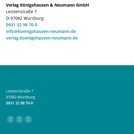
Verlag Königshausen & Neumann GmbH
Leistenstraße 7
D-97082 Würzburg
0931 32 98 70-0
info@koenigshausen-neumann.de
verlag.koenigshausen-neumann.de
Leistenstraße 7
97082 Würzburg
0931 32 98 70-0
Finden Sie uns auf:
Facebook
Instagram
E-
page
page
Mail