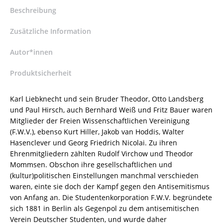
Eine
Beschreibung
Textedition
nebst
Zusätzliche Information
Anmerkungen
zu
Autor*innen
Otto
Produktsicherheit
Dibelius
und
einem
Karl Liebknecht und sein Bruder Theodor, Otto Landsberg
Aufsatz
und Paul Hirsch, auch Bernhard Weiß und Fritz Bauer waren
zu
Mitglieder der Freien Wissenschaftlichen Vereinigung
Georg
(F.W.V.), ebenso Kurt Hiller, Jakob van Hoddis, Walter
Friedrich
Hasenclever und Georg Friedrich Nicolai. Zu ihren
Nicolai
Ehrenmitgliedern zählten Rudolf Virchow und Theodor
und
Mommsen. Obschon ihre gesellschaftlichen und
Kurt
(kultur)politischen Einstellungen manchmal verschieden
Hiller
waren, einte sie doch der Kampf gegen den Antisemitismus
–
von Anfang an. Die Studentenkorporation F.W.V. begründete
Michael
sich 1881 in Berlin als Gegenpol zu dem antisemitischen
Buchholz
Verein Deutscher Studenten, und wurde daher