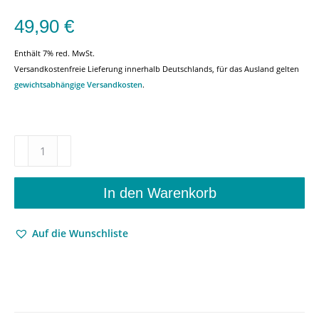
49,90
€
Enthält 7% red. MwSt.
Versandkostenfreie Lieferung innerhalb Deutschlands, für das Ausland gelten
gewichtsabhängige Versandkosten
.
Einigkeit
Recht
Freiheit
–
In den Warenkorb
Die
liberale
Auf die Wunschliste
Studentenkorporation.
Freie
Wissenschaftliche
Vereinigung
1881–
1933.