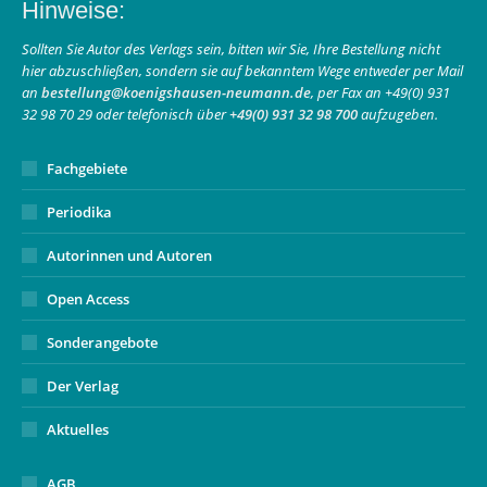
Hinweise:
opens
opens
page
in
in
opens
Sollten Sie Autor des Verlags sein, bitten wir Sie, Ihre Bestellung nicht
hier abzuschließen, sondern sie auf bekanntem Wege entweder per Mail
new
new
in
an
bestellung@koenigshausen-neumann.de
, per Fax an +49(0) 931
window
window
new
32 98 70 29 oder telefonisch über
+49(0) 931 32 98 700
aufzugeben.
window
Fachgebiete
Periodika
Autorinnen und Autoren
Open Access
Sonderangebote
Der Verlag
Aktuelles
AGB