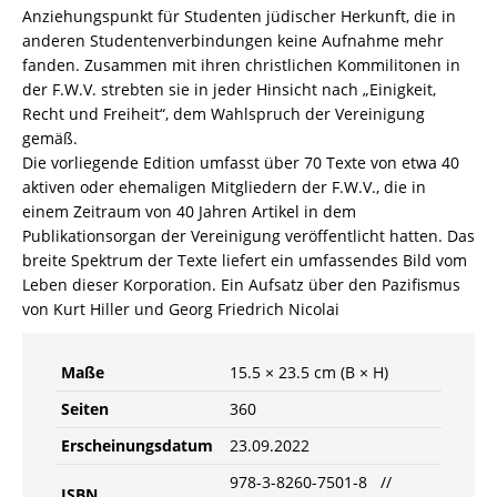
(Hrsg.),
Anziehungspunkt für Studenten jüdischer Herkunft, die in
Manfred
anderen Studentenverbindungen keine Aufnahme mehr
Voigts
fanden. Zusammen mit ihren christlichen Kommilitonen in
(Hrsg.)
der F.W.V. strebten sie in jeder Hinsicht nach „Einigkeit,
–
Recht und Freiheit“, dem Wahlspruch der Vereinigung
ISBN
gemäß.
9783826075018
Die vorliegende Edition umfasst über 70 Texte von etwa 40
/
aktiven oder ehemaligen Mitgliedern der F.W.V., die in
978-
einem Zeitraum von 40 Jahren Artikel in dem
3-
Publikationsorgan der Vereinigung veröffentlicht hatten. Das
8260-
breite Spektrum der Texte liefert ein umfassendes Bild vom
7501-
Leben dieser Korporation. Ein Aufsatz über den Pazifismus
8
von Kurt Hiller und Georg Friedrich Nicolai
/
978-
Maße
15.5 × 23.5 cm (B × H)
3-
82-
Seiten
360
607501-
Erscheinungsdatum
23.09.2022
8
Menge
978-3-8260-7501-8 //
ISBN