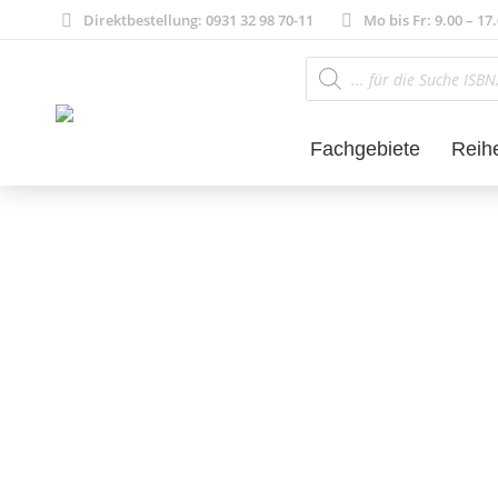
Direktbestellung: 0931 32 98 70-11
Mo bis Fr: 9.00 – 17
Products
search
Fachgebiete
Reih
Philosophie