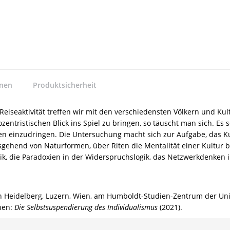
nnen
Produktsicherheit
eiseaktivität treffen wir mit den verschiedensten Völkern und Ku
tristischen Blick ins Spiel zu bringen, so täuscht man sich. Es 
einzudringen. Die Untersuchung macht sich zur Aufgabe, das Kult
sgehend von Naturformen, über Riten die Mentalität einer Kultur b
gik, die Paradoxien in der Widerspruchslogik, das Netzwerkdenken i
ten Heidelberg, Luzern, Wien, am Humboldt-Studien-Zentrum der Uni
nen:
Die Selbstsuspendierung des Individualismus
(2021).