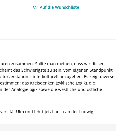
interkultureller
Auf die Wunschliste
Sicht
–
Karen
Gloy
–
ISBN
9783826075186
/
978-
lturen zusammen. Sollte man meinen, dass wir diesen
3-
scheint das Schwierigste zu sein, vom eigenen Standpunkt
8260-
urverständnis interkulturell anzugehen. Es zeigt diverse
7518-
estimmen: das Kreisdenken (zyklische Logik), die
6
n der Analogielogik sowie die westliche und östliche
/
978-
3-
82-
versität Ulm und lehrt jetzt noch an der Ludwig-
607518-
6
Menge