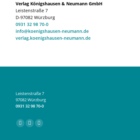
Verlag Königshausen & Neumann GmbH
Leistenstraße 7
D-97082 Würzburg
0931 32 98 70-0
info@koenigshausen-neumann.de
verlag.koenigshausen-neumann.de
Leistenstraße 7
97082 Würzburg
0931 32 98 70-0
Finden Sie uns auf:
Facebook
Instagram
E-
page
page
Mail