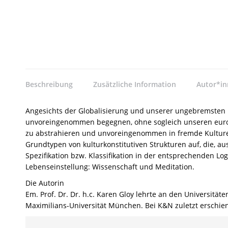
Beschreibung
Zusätzliche Information
Autor*i
Angesichts der Globalisierung und unserer ungebremsten R
unvoreingenommen begegnen, ohne sogleich unseren eurozen
zu abstrahieren und unvoreingenommen in fremde Kulturen 
Grundtypen von kulturkonstitutiven Strukturen auf, die, au
Spezifikation bzw. Klassifikation in der entsprechenden Lo
Lebenseinstellung: Wissenschaft und Meditation.
Die Autorin
Em. Prof. Dr. Dr. h.c. Karen Gloy lehrte an den Universitä
Maximilians-Universität München. Bei K&N zuletzt erschie