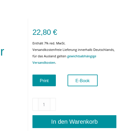
22,80
€
Enthält 7% red. MwSt.
r
Versandkostenfreie Lieferung innerhalb Deutschlands,
für das Ausland gelten
gewichtsabhängige
Versandkosten
.
Print
E-Book
Das
Projekt
interkultureller
Philosophie
In den Warenkorb
aus