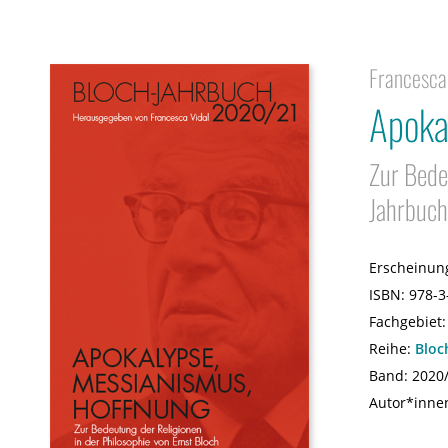
Francesca 
Apoka
Zur Bede
Jahrbuch
Erscheinun
ISBN:
978-3
Fachgebiet
Reihe:
Bloc
Band: 2020
Autor*inne