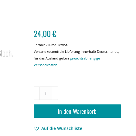
24,00
€
Enthält 7% red. MwSt.
loch.
Versandkostenfreie Lieferung innerhalb Deutschlands,
für das Ausland gelten
gewichtsabhängige
Versandkosten
.
Apokalypse,
Messianismus,
Hoffnung
–
In den Warenkorb
Zur
Bedeutung
Auf die Wunschliste
der