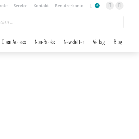
bote
Service
Kontakt
Benutzerkonto
0
Facebook
Instagra
page
page
opens
opens
in
in
Open Access
Non-Books
Newsletter
Verlag
Blog
new
new
window
window