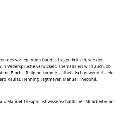
Religionen
in
der
Philosophie
von
Ernst
Bloch.
Jahrbuch
der
Ernst-
en des vorliegenden Bandes fragen kritisch, wie der
Bloch-
 in Widersprüche verwickelt. Thematisiert wird auch, ob
Gesellschaft
ahme Blochs, Religion komme – atheistisch gewendet – ein
2020/21
érard Raulet, Henning Tegtmeyer, Manuel Theophil,
–
Francesca
Vidal
dau. Manuel Theophil ist wissenschaftlicher Mitarbeiter an
(Hrsg.)
–
ISBN
9783826075414
/