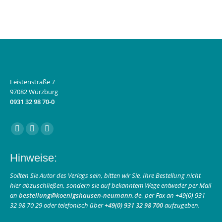
Leistenstraße 7
97082 Würzburg
0931 32 98 70-0
Finden Sie uns auf:
Facebook
Instagram
E-
page
page
Mail
Hinweise:
opens
opens
page
in
in
opens
Sollten Sie Autor des Verlags sein, bitten wir Sie, Ihre Bestellung nicht
hier abzuschließen, sondern sie auf bekanntem Wege entweder per Mail
new
new
in
an
bestellung@koenigshausen-neumann.de
, per Fax an +49(0) 931
window
window
new
32 98 70 29 oder telefonisch über
+49(0) 931 32 98 700
aufzugeben.
window