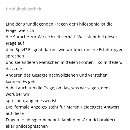
–
Produktsicherheit
Karl
Kraatz
–
Eine der grundlegenden Fragen der Philosophie ist die
ISBN
Frage, wie sich
9783826077074
die Sprache zur Wirklichkeit verhält. Was steht bei dieser
/
Frage auf
978-
dem Spiel? Es geht darum, wie wir über unsere Erfahrungen
3-
sprechen
8260-
und sie anderen Menschen mitteilen können – so mitteilen,
7707-
dass die
4
Anderen das Gesagte nachvollziehen und verstehen
/
können. Es geht
978-
dabei auch um die Frage, ob das, was wir sagen, dem,
3-
worüber wir
82-
sprechen, angemessen ist.
607707-
Die ›formale Anzeige‹ steht für Martin Heideggers Antwort
4
auf diese
Menge
Fragen. Heidegger benennt damit den ›Grundcharakter‹
aller philosophischen