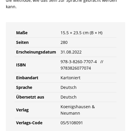
die Methode, wie das Sein zur Sprache gebracht werden
kann.
Maße
15.5 × 23.5 cm (B × H)
Seiten
280
Erscheinungsdatum
31.08.2022
978-3-8260-7707-4 //
ISBN
9783826077074
Einbandart
Kartoniert
Sprache
Deutsch
Übersetzt aus
Deutsch
Koenigshausen &
Verlag
Neumann
Verlags-Code
05/5108091