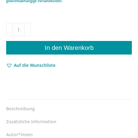
gewichtsabhängige Versandkosten
.
Das
Sein
zur
Sprache
In den Warenkorb
bringen
–
Auf die Wunschliste
Die
formale
Anzeige
als
Kern
der
Begriffs-
Beschreibung
und
Bedeutungstheorie
Zusätzliche Information
Martin
Heideggers
Autor*innen