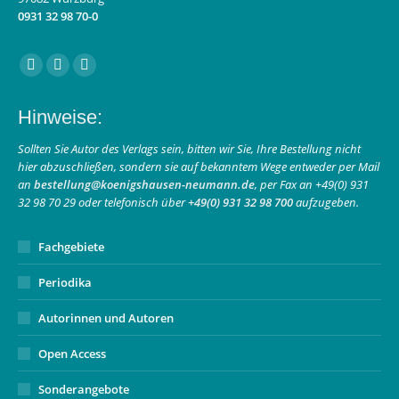
0931 32 98 70-0
Finden Sie uns auf:
Facebook
Instagram
E-
page
page
Mail
Hinweise:
opens
opens
page
in
in
opens
Sollten Sie Autor des Verlags sein, bitten wir Sie, Ihre Bestellung nicht
hier abzuschließen, sondern sie auf bekanntem Wege entweder per Mail
new
new
in
an
bestellung@koenigshausen-neumann.de
, per Fax an +49(0) 931
window
window
new
32 98 70 29 oder telefonisch über
+49(0) 931 32 98 700
aufzugeben.
window
Fachgebiete
Periodika
Autorinnen und Autoren
Open Access
Sonderangebote