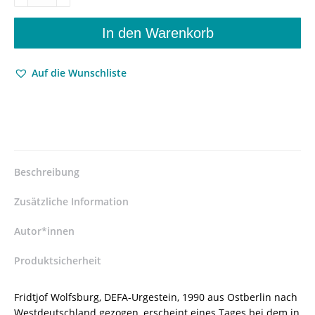
Roman
–
In den Warenkorb
Liv
Haym
Auf die Wunschliste
–
ISBN
9783826077258
/
978-
3-
8260-
Beschreibung
7725-
8
Zusätzliche Information
/
978-
Autor*innen
3-
Produktsicherheit
8260-
7725-
8
Fridtjof Wolfsburg, DEFA-Urgestein, 1990 aus Ostberlin nach
Menge
Westdeutschland gezogen, erscheint eines Tages bei dem in