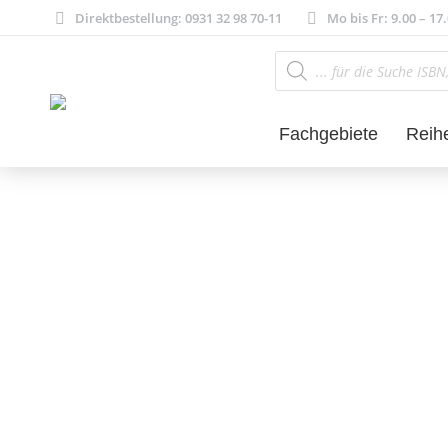
Direktbestellung: 0931 32 98 70-11
Mo bis Fr: 9.00 – 17
Products
search
Fachgebiete
Reih
Theater und The