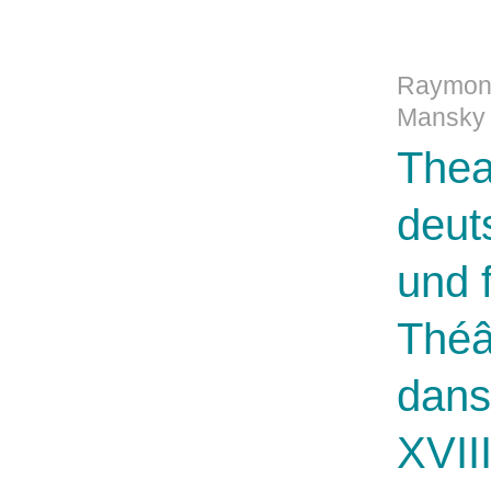
Raymond 
Mansky 
Thea
deut
und 
Théâ
dans
XVII