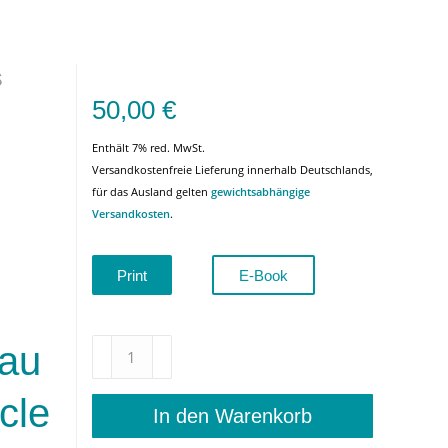
s
50,00
€
Enthält 7% red. MwSt.
Versandkostenfreie Lieferung innerhalb Deutschlands,
für das Ausland gelten
gewichtsabhängige
Versandkosten
.
Print
E-Book
Theater
 au
und
Freimaurerei
cle
im
In den Warenkorb
deutschen