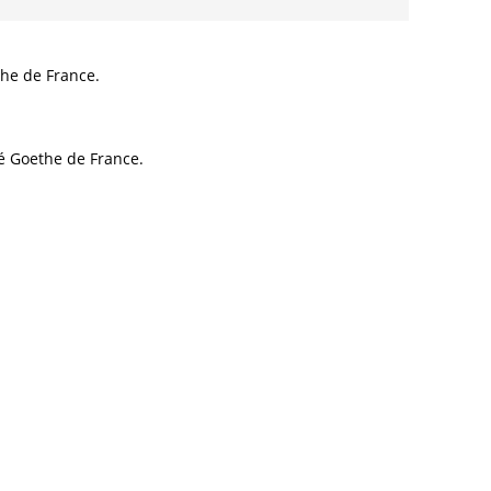
/
978-
3-
the de France.
8260-
7789-
0
té Goethe de France.
Menge