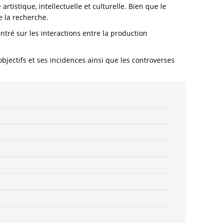
 artistique, intellectuelle et culturelle. Bien que le
–
e la recherche.
Raymond
Heitz,
ntré sur les interactions entre la production
Anne
Feler,
objectifs et ses incidences ainsi que les controverses
Stefan
Hulfeld,
Matthias
Mansky
(Hrsg./
Éds.)
–
ISBN
9783826077890
/
978-
3-
8260-
7789-
0