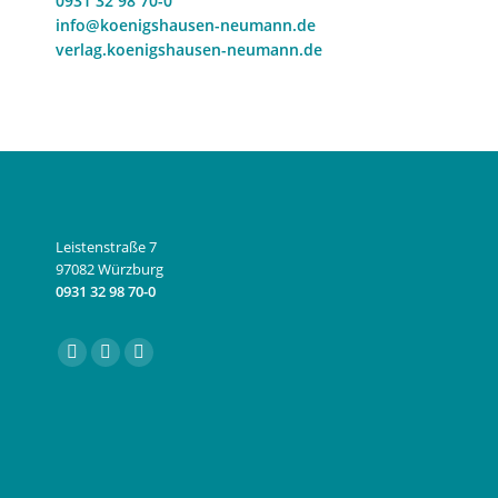
0931 32 98 70-0
info@koenigshausen-neumann.de
verlag.koenigshausen-neumann.de
Leistenstraße 7
97082 Würzburg
0931 32 98 70-0
Finden Sie uns auf:
Facebook
Instagram
E-
page
page
Mail
opens
opens
page
in
in
opens
new
new
in