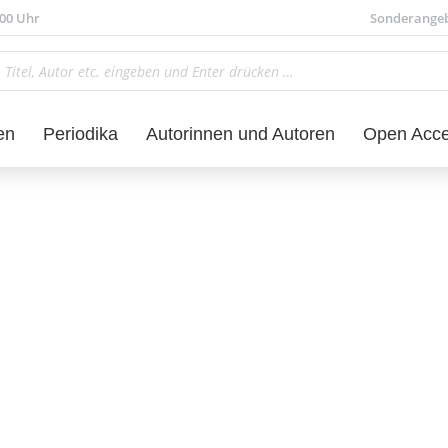
.00 Uhr
Sonderange
en
Periodika
Autorinnen und Autoren
Open Acc
aterwissenschaft