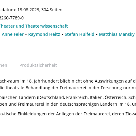
sdatum:
18.08.2023, 304 Seiten
8260-7789-0
Theater und Theaterwissenschaft
:
Anne Feler
Raymond Heitz
Stefan Hulfeld
Matthias Mansky
nnen
Produktsicherheit
ach-raum im 18. Jahrhundert blieb nicht ohne Auswirkungen auf da
die theatrale Behandlung der Freimaurerei in der Forschung nur m
ischen Ländern (Deutschland, Frankreich, Italien, Österreich, Schw
en und Freimaurerei in den deutschsprachigen Ländern im 18. un
exo-tische Einkleidungen der Anliegen der Freimaurerei, deren Zi