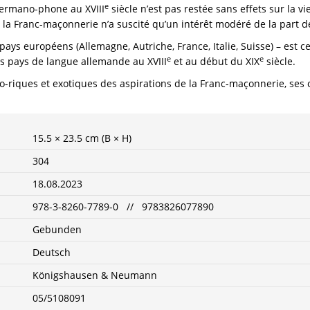
e
germano-phone au XVIII
siècle n’est pas restée sans effets sur la vie
de la Franc-maçonnerie n’a suscité qu’un intérêt modéré de la part d
ys européens (Allemagne, Autriche, France, Italie, Suisse) – est ce
e
e
es pays de langue allemande au XVIII
et au début du XIX
siècle.
to-riques et exotiques des aspirations de la Franc-maçonnerie, ses 
15.5 × 23.5 cm (B × H)
304
18.08.2023
978-3-8260-7789-0 // 9783826077890
Gebunden
Deutsch
Königshausen & Neumann
05/5108091