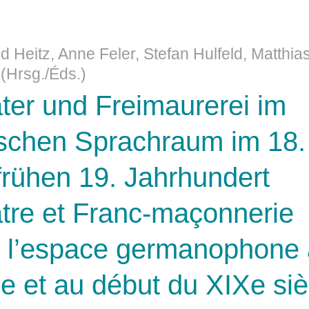
Heitz, Anne Feler, Stefan Hulfeld, Matthia
(Hrsg./Éds.)
ter und Freimaurerei im
schen Sprachraum im 18.
frühen 19. Jahrhundert
tre et Franc-maçonnerie
 l’espace germanophone
Ie et au début du XIXe siè