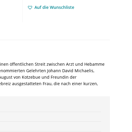
sie
Auf die Wunschliste
liebt!“
–
Lotte
Michaelis
Spuren
ihres
Lebens
–
Martin
 einen öffentlichen Streit zwischen Arzt und Hebamme
Reulecke
 renommierten Gelehrten Johann David Michaelis,
–
 August von Kotzebue und Freundin der
ISBN
ebreiz ausgestatteten Frau, die nach einer kurzen,
9783826078552
/
978-
3-
8260-
7855-
2
/