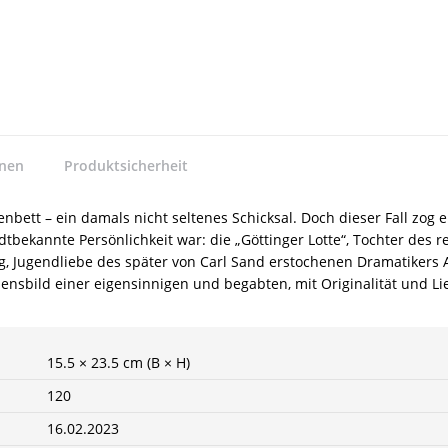
nnen
Produktsicherheit
enbett – ein damals nicht seltenes Schicksal. Doch dieser Fall zog
dtbekannte Persönlichkeit war: die „Göttinger Lotte“, Tochter des
ng, Jugendliebe des später von Carl Sand erstochenen Dramatikers
bensbild einer eigensinnigen und begabten, mit Originalität und Li
15.5 × 23.5 cm (B × H)
120
16.02.2023