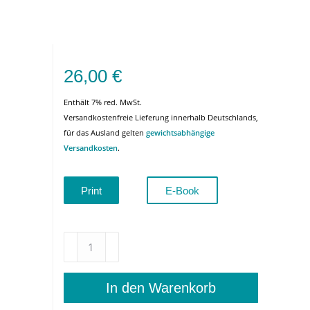
26,00
€
“
Enthält 7% red. MwSt.
Versandkostenfreie Lieferung innerhalb Deutschlands,
für das Ausland gelten
gewichtsabhängige
Versandkosten
.
Print
E-Book
„Die
Seele
ist
da,
In den Warenkorb
wo