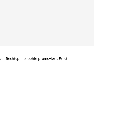
978-
3-
82-
607855-
2
Menge
er Rechtsphilosophie promoviert. Er ist