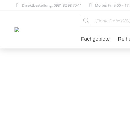
Direktbestellung: 0931 32 98 70-11
Mo bis Fr: 9.00 – 17
Products
search
Fachgebiete
Reih
Literatur- und 