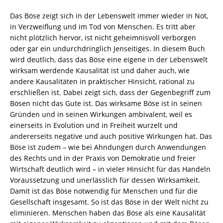
3-
8260-
Das Böse zeigt sich in der Lebenswelt immer wieder in Not,
7867-
in Verzweiflung und im Tod von Menschen. Es tritt aber
5
nicht plötzlich hervor, ist nicht geheimnisvoll verborgen
/
oder gar ein undurchdringlich Jenseitiges. In diesem Buch
978-
wird deutlich, dass das Böse eine eigene in der Lebenswelt
3-
wirksam werdende Kausalität ist und daher auch, wie
8260-
andere Kausalitäten in praktischer Hinsicht, rational zu
7867-
erschließen ist. Dabei zeigt sich, dass der Gegenbegriff zum
5
Bösen nicht das Gute ist. Das wirksame Böse ist in seinen
Menge
Gründen und in seinen Wirkungen ambivalent, weil es
einerseits in Evolution und in Freiheit wurzelt und
andererseits negative und auch positive Wirkungen hat. Das
Böse ist zudem – wie bei Ahndungen durch Anwendungen
des Rechts und in der Praxis von Demokratie und freier
Wirtschaft deutlich wird – in vieler Hinsicht für das Handeln
Voraussetzung und unerlässlich für dessen Wirksamkeit.
Damit ist das Böse notwendig für Menschen und für die
Gesellschaft insgesamt. So ist das Böse in der Welt nicht zu
eliminieren. Menschen haben das Böse als eine Kausalität