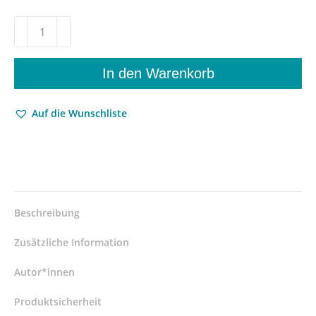
Das
notwendige
Böse
–
In den Warenkorb
Philosophische
Aussagen
Auf die Wunschliste
zum
Bösen
in
der
Lebenswelt
–
Ina
Beschreibung
Bastam
–
Zusätzliche Information
ISBN
9783826078675
Autor*innen
/
Produktsicherheit
978-