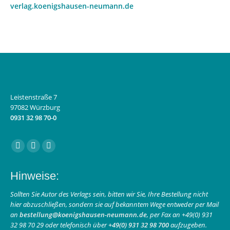
verlag.koenigshausen-neumann.de
Leistenstraße 7
97082 Würzburg
0931 32 98 70-0
Finden Sie uns auf:
Facebook
Instagram
E-
page
page
Mail
Hinweise:
opens
opens
page
in
in
opens
Sollten Sie Autor des Verlags sein, bitten wir Sie, Ihre Bestellung nicht
hier abzuschließen, sondern sie auf bekanntem Wege entweder per Mail
new
new
in
an
bestellung@koenigshausen-neumann.de
, per Fax an +49(0) 931
window
window
new
32 98 70 29 oder telefonisch über
+49(0) 931 32 98 700
aufzugeben.