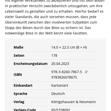
mit eigener Wirksamkeit zu akzeptieren und mit dem Bösen
in praktischer Hinsicht zweckdienlich umzugehen, um ihre
Lebenswelt zu gestalten und zu erhalten. Hierfür bedarf es
vieler Standards, die auch vorsehen müssen, dass jede
Übereinkunft zwischen den involvierten Subjekten zum
Stopp des Bösen durch das Böse zu sichern ist. Das
notwendige Böse in der Welt kennt viele Facetten.
Maße
14.0 × 22.5 cm (B × H)
Seiten
178
Erscheinungsdatum
20.04.2023
978-3-8260-7867-5 //
ISBN
9783826078675
Einbandart
Kartoniert
Sprache
Deutsch
Verlag
Königshausen & Neumann
Verlags-Code
05/5108091