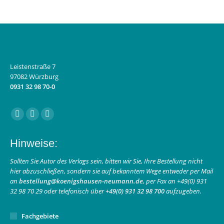
Leistenstraße 7
97082 Würzburg
0931 32 98 70-0
Finden Sie uns auf:
Facebook
Instagram
E-
page
page
Mail
Hinweise:
opens
opens
page
in
in
opens
Sollten Sie Autor des Verlags sein, bitten wir Sie, Ihre Bestellung nicht
hier abzuschließen, sondern sie auf bekanntem Wege entweder per Mail
new
new
in
an
bestellung@koenigshausen-neumann.de
, per Fax an +49(0) 931
window
window
new
32 98 70 29 oder telefonisch über
+49(0) 931 32 98 700
aufzugeben.
window
Fachgebiete