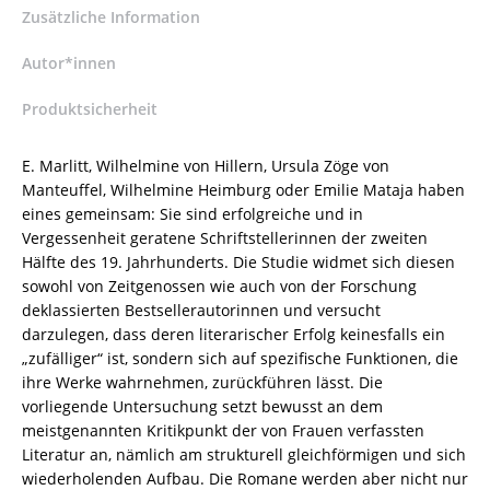
Bianca
Zusätzliche Information
Rüffieux
–
Autor*innen
ISBN
Produktsicherheit
9783826078866
/
978-
E. Marlitt, Wilhelmine von Hillern, Ursula Zöge von
3-
Manteuffel, Wilhelmine Heimburg oder Emilie Mataja haben
8260-
eines gemeinsam: Sie sind erfolgreiche und in
7886-
Vergessenheit geratene Schriftstellerinnen der zweiten
6
Hälfte des 19. Jahrhunderts. Die Studie widmet sich diesen
/
sowohl von Zeitgenossen wie auch von der Forschung
978-
deklassierten Bestsellerautorinnen und versucht
3-
darzulegen, dass deren literarischer Erfolg keinesfalls ein
8260-
„zufälliger“ ist, sondern sich auf spezifische Funktionen, die
7886-
ihre Werke wahrnehmen, zurückführen lässt. Die
6
vorliegende Untersuchung setzt bewusst an dem
Menge
meistgenannten Kritikpunkt der von Frauen verfassten
Literatur an, nämlich am strukturell gleichförmigen und sich
wiederholenden Aufbau. Die Romane werden aber nicht nur