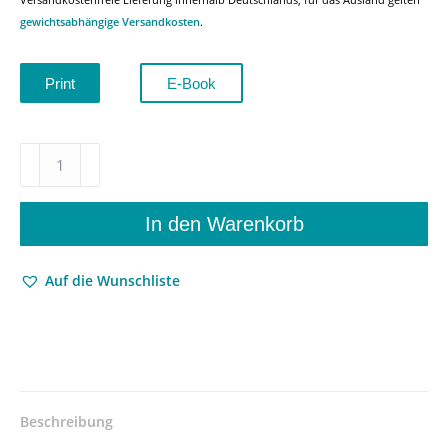
gewichtsabhängige Versandkosten
.
Print
E-Book
Ehe,
Familie
und
Emanzipation
In den Warenkorb
–
Erfolgsromane
Auf die Wunschliste
von
Frauen
zwischen
1850
und
1900
–
Beschreibung
Vivien