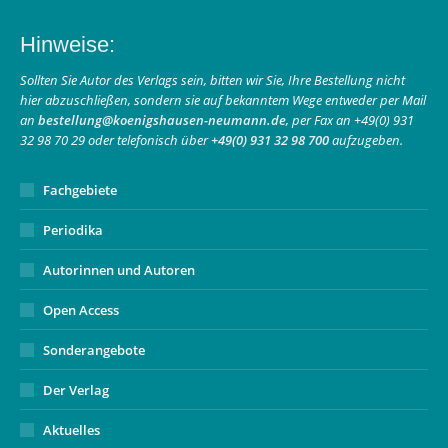
page
page
Mail
Hinweise:
opens
opens
page
in
in
opens
Sollten Sie Autor des Verlags sein, bitten wir Sie, Ihre Bestellung nicht
hier abzuschließen, sondern sie auf bekanntem Wege entweder per Mail
new
new
in
an
bestellung@koenigshausen-neumann.de
, per Fax an +49(0) 931
window
window
new
32 98 70 29 oder telefonisch über
+49(0) 931 32 98 700
aufzugeben.
window
Fachgebiete
Periodika
Autorinnen und Autoren
Open Access
Sonderangebote
Der Verlag
Aktuelles