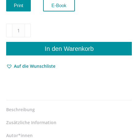
Print
E-Book
Die
wuchernde
Wunde
–
In den Warenkorb
Versehrungen
der
Auf die Wunschliste
Körpergrenze
bei
Franz
Kafka
–
Roman
Seifert
Beschreibung
–
ISBN
Zusätzliche Information
9783826079238
/
Autor*innen