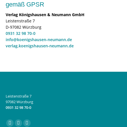
gemäß GPSR
Verlag Königshausen & Neumann GmbH
Leistenstraße 7
D-97082 Würzburg
0931 32 98 70-0
info@koenigshausen-neumann.de
verlag.koenigshausen-neumann.de
Leistenstraße 7
97082 Würzburg
0931 32 98 70-0
Finden Sie uns auf:
Facebook
Instagram
E-