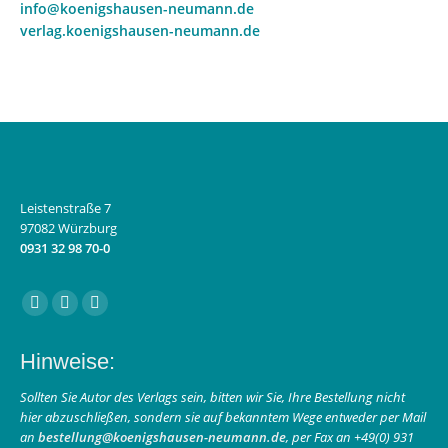
info@koenigshausen-neumann.de
verlag.koenigshausen-neumann.de
Leistenstraße 7
97082 Würzburg
0931 32 98 70-0
Finden Sie uns auf:
Facebook
Instagram
E-
page
page
Mail
Hinweise:
opens
opens
page
in
in
opens
Sollten Sie Autor des Verlags sein, bitten wir Sie, Ihre Bestellung nicht
hier abzuschließen, sondern sie auf bekanntem Wege entweder per Mail
new
new
in
an
bestellung@koenigshausen-neumann.de
, per Fax an +49(0) 931
window
window
new