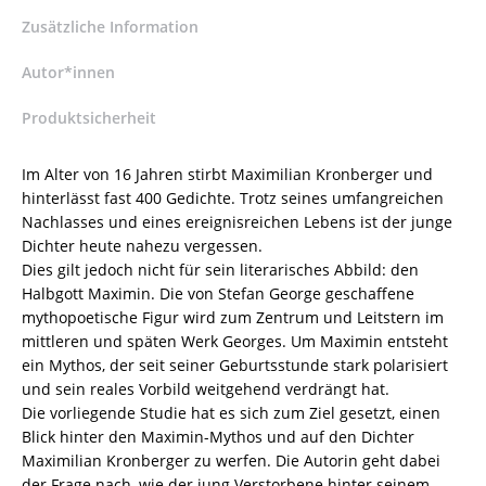
Gremm
Zusätzliche Information
–
ISBN
Autor*innen
9783826079733
Produktsicherheit
/
978-
3-
Im Alter von 16 Jahren stirbt Maximilian Kronberger und
8260-
hinterlässt fast 400 Gedichte. Trotz seines umfangreichen
7973-
Nachlasses und eines ereignisreichen Lebens ist der junge
3
Dichter heute nahezu vergessen.
/
Dies gilt jedoch nicht für sein literarisches Abbild: den
978-
Halbgott Maximin. Die von Stefan George geschaffene
3-
mythopoetische Figur wird zum Zentrum und Leitstern im
8260-
mittleren und späten Werk Georges. Um Maximin entsteht
7973-
ein Mythos, der seit seiner Geburtsstunde stark polarisiert
3
und sein reales Vorbild weitgehend verdrängt hat.
Menge
Die vorliegende Studie hat es sich zum Ziel gesetzt, einen
Blick hinter den Maximin-Mythos und auf den Dichter
Maximilian Kronberger zu werfen. Die Autorin geht dabei
der Frage nach, wie der jung Verstorbene hinter seinem