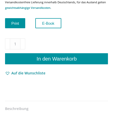
Versandkostenfreie Lieferung innerhalb Deutschlands, für das Ausland gelten
gewichtsabhängige Versandkosten
.
Print
E-Book
Maximilian
KronbergerEin
‚Gott‘
und
In den Warenkorb
doch
vergessen?
Auf die Wunschliste
–
Leben
–
Werk
–
Wirkung
–
Beschreibung
Barbara