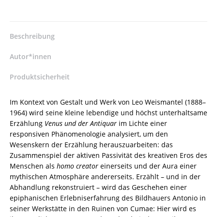
Venus
und
der
Antiquar
Beschreibung
von
Leo
Autor*innen
Weismantel
–
Produktsicherheit
Frank
Schulz-
Im Kontext von Gestalt und Werk von Leo Weismantel (1888–
Nieswandt
1964) wird seine kleine lebendige und höchst unterhaltsame
–
Erzählung
Venus und der Antiquar
im Lichte einer
ISBN
responsiven Phänomenologie analysiert, um den
9783826079979
Wesenskern der Erzählung herauszuarbeiten: das
/
Zusammenspiel der aktiven Passivität des kreativen Eros des
978-
Menschen als
homo
creator
einerseits und der Aura einer
3-
mythischen Atmosphäre andererseits. Erzählt – und in der
8260-
Abhandlung rekonstruiert – wird das Geschehen einer
7997-
epiphanischen Erlebniserfahrung des Bildhauers Antonio in
9
seiner Werkstätte in den Ruinen von Cumae: Hier wird es
/