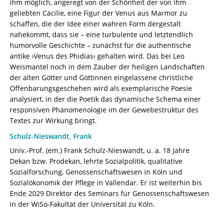
ihm möglich, angeregt von der Schönheit der von ihm
978-
geliebten Cäcilie, eine Figur der Venus aus Marmor zu
3-
schaffen, die der Idee einer wahren Form dergestalt
8260-
nahekommt, dass sie – eine turbulente und letztendlich
7997-
humorvolle Geschichte – zunächst für die authentische
9
antike ›Venus des Phidias‹ gehalten wird. Das bei Leo
[Digital]
Weismantel noch in dem Zauber der heiligen Landschaften
Menge
der alten Götter und Göttinnen eingelassene christliche
Offenbarungsgeschehen wird als exemplarische Poesie
analysiert, in der die Poetik das dynamische Schema einer
responsiven Phänomenologie im der Gewebestruktur des
Textes zur Wirkung bringt.
Schulz-Nieswandt, Frank
Univ.-Prof. (em.) Frank Schulz-Nieswandt, u. a. 18 Jahre
Dekan bzw. Prodekan, lehrte Sozialpolitik, qualitative
Sozialforschung, Genossenschaftswesen in Köln und
Sozialökonomik der Pflege in Vallendar. Er ist weiterhin bis
Ende 2029 Direktor des Seminars für Genossenschaftswesen
in der WiSo-Fakultät der Universität zu Köln.