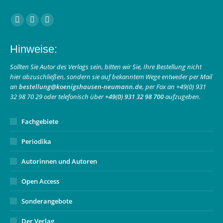
Finden Sie uns auf:
Facebook
Instagram
E-
page
page
Mail
Hinweise:
opens
opens
page
in
in
opens
Sollten Sie Autor des Verlags sein, bitten wir Sie, Ihre Bestellung nicht
hier abzuschließen, sondern sie auf bekanntem Wege entweder per Mail
new
new
in
an
bestellung@koenigshausen-neumann.de
, per Fax an +49(0) 931
window
window
new
32 98 70 29 oder telefonisch über
+49(0) 931 32 98 700
aufzugeben.
window
Fachgebiete
Periodika
Autorinnen und Autoren
Open Access
Sonderangebote
Der Verlag