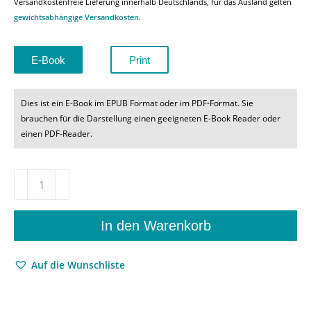
Versandkostenfreie Lieferung innerhalb Deutschlands, für das Ausland gelten
gewichtsabhängige Versandkosten
.
E-Book
Print
Dies ist ein E-Book im EPUB Format oder im PDF-Format. Sie
brauchen für die Darstellung einen geeigneten E-Book Reader oder
einen PDF-Reader.
Mythische
Atmosphäre
und
kreativer
In den Warenkorb
Eros
–
Auf die Wunschliste
Das
Zusammenspiel
in