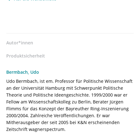
(Hrsg.),
Dieter
Borchmeyer
(Hrsg.),
Hermann
Danuser
Autor*innen
(Hrsg.),
Sven
Produktsicherheit
Friedrich
(Hrsg.),
Bermbach, Udo
Ulrike
Udo Bermbach, ist em. Professor für Politische Wissenschaft
Kienzle
an der Universität Hamburg mit Schwerpunkt Politische
(Hrsg.),
Theorie und Politische Ideengeschichte. 1999/2000 war er
Hans
Fellow am Wissenschaftskolleg zu Berlin, Berater Jürgen
R.
Flimms für das Konzept der Bayreuther Ring-Inszenierung
Vaget
2000/2004. Zahlreiche Veröffentlichungen. Er war
(Hrsg.)
Mitherausgeber der seit 2005 bei K&N erscheinenden
–
Zeitschrift wagner­spectrum.
ISBN
9783826080012