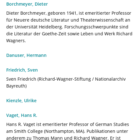
Borchmeyer, Dieter
/
978-
Dieter Borchmeyer, geboren 1941, ist emeritierter Professor
3-
für Neuere deutsche Literatur und Theaterwissenschaft an
8260-
der Universität Heidelberg. Forschungsschwerpunkte sind
8001-
die Literatur der Goethe-Zeit sowie Leben und Werk Richard
2
Wagners.
/
978-
Danuser, Hermann
3-
82-
Friedrich, Sven
608001-
Sven Friedrich (Richard-Wagner-Stiftung / Nationalarchiv
2
Bayreuth)
[Digital]
Menge
Kienzle, Ulrike
Vaget, Hans R.
Hans R. Vaget ist emeritierter Professor of German Studies
am Smith College (Northampton, MA). Publikationen unter
anderem zu Thomas Mann und Richard Wagner. Er ist