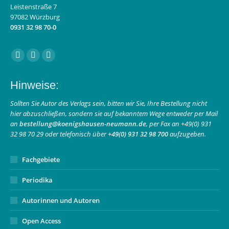
Leistenstraße 7
97082 Würzburg
0931 32 98 70-0
Finden Sie uns auf:
Facebook
Instagram
E-
page
page
Mail
Hinweise:
opens
opens
page
in
in
opens
Sollten Sie Autor des Verlags sein, bitten wir Sie, Ihre Bestellung nicht
hier abzuschließen, sondern sie auf bekanntem Wege entweder per Mail
new
new
in
an
bestellung@koenigshausen-neumann.de
, per Fax an +49(0) 931
window
window
new
32 98 70 29 oder telefonisch über
+49(0) 931 32 98 700
aufzugeben.
window
Fachgebiete
Periodika
Autorinnen und Autoren
Open Access