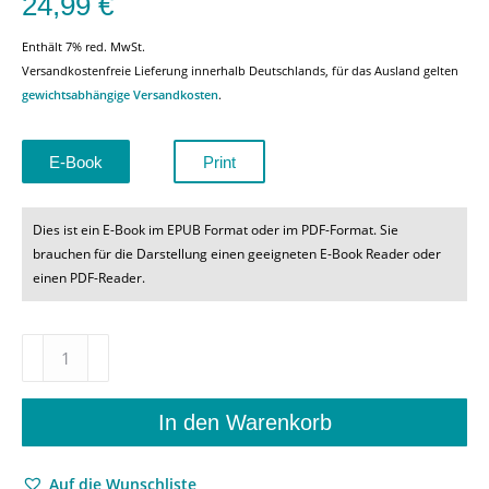
24,99
€
Enthält 7% red. MwSt.
Versandkostenfreie Lieferung innerhalb Deutschlands, für das Ausland gelten
gewichtsabhängige Versandkosten
.
E-Book
Print
Dies ist ein E-Book im EPUB Format oder im PDF-Format. Sie
brauchen für die Darstellung einen geeigneten E-Book Reader oder
einen PDF-Reader.
Wagner
und
seine
Dirigenten
In den Warenkorb
–
Udo
Auf die Wunschliste
Bermbach