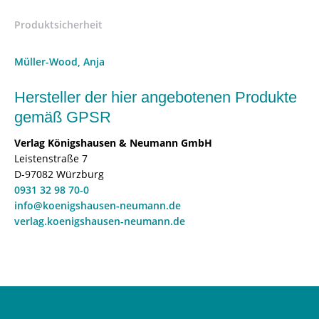
Wood
(Hrsg.)
Produktsicherheit
–
ISBN
Müller-Wood, Anja
9783826080173
/
Hersteller der hier angebotenen Produkte
978-
gemäß GPSR
3-
8260-
Verlag Königshausen & Neumann GmbH
8017-
Leistenstraße 7
3
D-97082 Würzburg
/
0931 32 98 70-0
978-
info@koenigshausen-neumann.de
3-
verlag.koenigshausen-neumann.de
82-
608017-
3
[Digital]
Menge