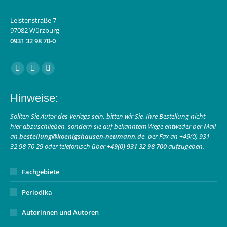
Leistenstraße 7
97082 Würzburg
0931 32 98 70-0
Finden Sie uns auf:
Facebook
Instagram
E-
page
page
Mail
Hinweise:
opens
opens
page
in
in
opens
Sollten Sie Autor des Verlags sein, bitten wir Sie, Ihre Bestellung nicht
hier abzuschließen, sondern sie auf bekanntem Wege entweder per Mail
new
new
in
an
bestellung@koenigshausen-neumann.de
, per Fax an +49(0) 931
window
window
new
32 98 70 29 oder telefonisch über
+49(0) 931 32 98 700
aufzugeben.
window
Fachgebiete
Periodika
Autorinnen und Autoren