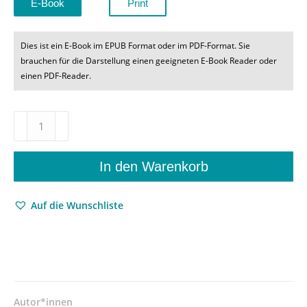
E-Book
Print
Dies ist ein E-Book im EPUB Format oder im PDF-Format. Sie
brauchen für die Darstellung einen geeigneten E-Book Reader oder
einen PDF-Reader.
Big
Brother
is
Watching
In den Warenkorb
You
(Again)
Auf die Wunschliste
–
Britain
under
Surveillance
–
Anja
Müller-
Autor*innen