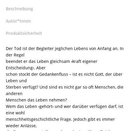
Selbsttötung
–
Beschreibung
Wolfram
Eberbach,
Autor*innen
Nikolaus
Knoepffler
Produktsicherheit
(Hrsg.)
–
Der Tod ist der Begleiter jeglichen Lebens von Anfang an. In
ISBN
der Regel
9783826080821
beendet er das Leben gleichsam ›kraft eigener
/
Entscheidung‹. Aber
978-
schon stockt der Gedankenfluss – ist es nicht Gott, der über
3-
Leben und
8260-
Sterben verfügt? Und sind es nicht gar so oft Menschen, die
8082-
anderen
1
Menschen das Leben nehmen?
/
Wem das Leben ›gehört‹ und wer darüber verfügen darf, ist
978-
eine wohl
3-
menschheitsgeschichtliche Frage. Jedoch gibt es immer
82-
wieder Anlässe,
608082-