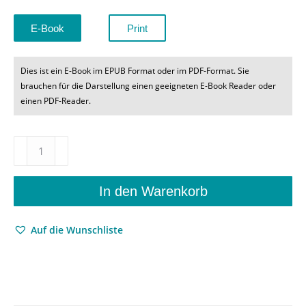
E-Book
Print
Dies ist ein E-Book im EPUB Format oder im PDF-Format. Sie
brauchen für die Darstellung einen geeigneten E-Book Reader oder
einen PDF-Reader.
Mein
Tod
gehört
mir
In den Warenkorb
–
Zur
Auf die Wunschliste
Debatte
um
die
Hilfe
zur