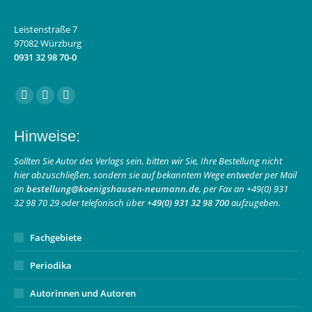
Leistenstraße 7
97082 Würzburg
0931 32 98 70-0
Finden Sie uns auf:
Facebook
Instagram
E-
page
page
Mail
Hinweise:
opens
opens
page
in
in
opens
Sollten Sie Autor des Verlags sein, bitten wir Sie, Ihre Bestellung nicht
hier abzuschließen, sondern sie auf bekanntem Wege entweder per Mail
new
new
in
an
bestellung@koenigshausen-neumann.de
, per Fax an +49(0) 931
window
window
new
32 98 70 29 oder telefonisch über
+49(0) 931 32 98 700
aufzugeben.
window
Fachgebiete
Periodika
Autorinnen und Autoren