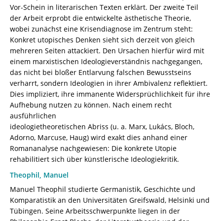
/
Vor-Schein in literarischen Texten erklärt. Der zweite Teil
978-
der Arbeit erprobt die entwickelte ästhetische Theorie,
3-
wobei zunächst eine Krisendiagnose im Zentrum steht:
8260-
Konkret utopisches Denken sieht sich derzeit von gleich
8109-
mehreren Seiten attackiert. Den Ursachen hierfür wird mit
5
einem marxistischen Ideologieverständnis nachgegangen,
[Digital]
das nicht bei bloßer Entlarvung falschen Bewusstseins
Menge
verharrt, sondern Ideologien in ihrer Ambivalenz reflektiert.
Dies impliziert, ihre immanente Widersprüchlichkeit für ihre
Aufhebung nutzen zu können. Nach einem recht
ausführlichen
ideologietheoretischen Abriss (u. a. Marx, Lukács, Bloch,
Adorno, Marcuse, Haug) wird exakt dies anhand einer
Romananalyse nachgewiesen: Die konkrete Utopie
rehabilitiert sich über künstlerische Ideologiekritik.
Theophil, Manuel
Manuel Theophil studierte Germanistik, Geschichte und
Komparatistik an den Universitäten Greifswald, Helsinki und
Tübingen. Seine Arbeitsschwerpunkte liegen in der