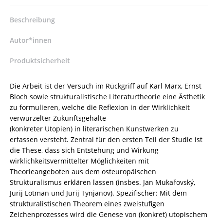
Utopie
in
Beschreibung
der
Gegenwart
Autor*innen
–
und
Produktsicherheit
ihrer
Literatur
Die Arbeit ist der Versuch im Rückgriff auf Karl Marx, Ernst
–
Bloch sowie strukturalistische Literaturtheorie eine Ästhetik
Manuel
zu formulieren, welche die Reflexion in der Wirklichkeit
Theophil
verwurzelter Zukunftsgehalte
–
(konkreter Utopien) in literarischen Kunstwerken zu
ISBN
erfassen versteht. Zentral für den ersten Teil der Studie ist
9783826081095
die These, dass sich Entstehung und Wirkung
/
wirklichkeitsvermittelter Möglichkeiten mit
978-
Theorieangeboten aus dem osteuropäischen
3-
Strukturalismus erklären lassen (insbes. Jan Mukařovský,
8260-
Jurij Lotman und Jurij Tynjanov). Spezifischer: Mit dem
8109-
strukturalistischen Theorem eines zweistufigen
5
Zeichenprozesses wird die Genese von (konkret) utopischem