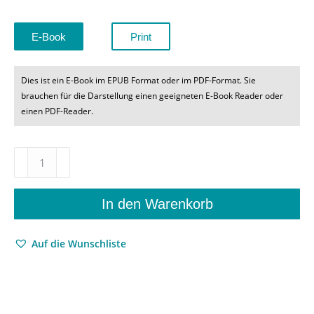
E-Book
Print
Dies ist ein E-Book im EPUB Format oder im PDF-Format. Sie
brauchen für die Darstellung einen geeigneten E-Book Reader oder
einen PDF-Reader.
Versuch
einer
spekulativen
Ästhetik
In den Warenkorb
–
Über
Auf die Wunschliste
Krise
und
Rehabilitation
der
konkreten