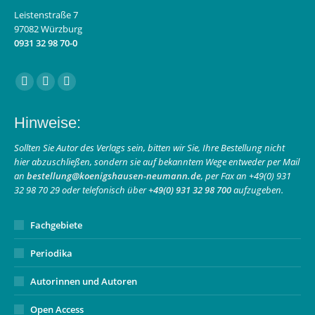
Leistenstraße 7
97082 Würzburg
0931 32 98 70-0
Finden Sie uns auf:
Facebook
Instagram
E-
page
page
Mail
Hinweise:
opens
opens
page
in
in
opens
Sollten Sie Autor des Verlags sein, bitten wir Sie, Ihre Bestellung nicht
hier abzuschließen, sondern sie auf bekanntem Wege entweder per Mail
new
new
in
an
bestellung@koenigshausen-neumann.de
, per Fax an +49(0) 931
window
window
new
32 98 70 29 oder telefonisch über
+49(0) 931 32 98 700
aufzugeben.
window
Fachgebiete
Periodika
Autorinnen und Autoren
Open Access