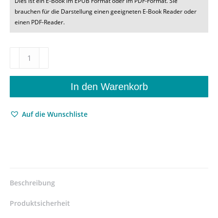
Dies ist ein E-Book im EPUB Format oder im PDF-Format. Sie
brauchen für die Darstellung einen geeigneten E-Book Reader oder
einen PDF-Reader.
wagnerspectrum
–
Schwerpunkt:
Wagner
In den Warenkorb
und
Beethoven
Auf die Wunschliste
–
Dieter
Borchmeyer
(Hrsg.),
Sven
Friedrich
(Hrsg.),
Beschreibung
Hans-
Joachim
Produktsicherheit
Hinrichsen