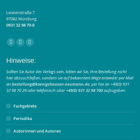
Leistenstraße 7
97082 Würzburg
0931 32 98 70-0
Finden Sie uns auf:
Facebook
Instagram
E-
page
page
Mail
Hinweise:
opens
opens
page
in
in
opens
Sollten Sie Autor des Verlags sein, bitten wir Sie, Ihre Bestellung nicht
hier abzuschließen, sondern sie auf bekanntem Wege entweder per Mail
new
new
in
an
bestellung@koenigshausen-neumann.de
, per Fax an +49(0) 931
window
window
new
32 98 70 29 oder telefonisch über
+49(0) 931 32 98 700
aufzugeben.
window
Fachgebiete
Periodika
Autorinnen und Autoren