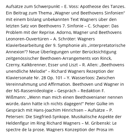
(Hrsg.),
Aufsätze zum Schwerpunkt – E. Voss: Apotheose des Tanzes.
Arne
Ein Beitrag zum Thema „Wagner und Beethovens Sinfonien“
Stollberg
mit einem bislang unbekannten Text Wagners über den
(Hrsg.),
letzten Satz von Beethovens 7. Sinfonie – C. Schaper: Das
Nicholas
Problem mit der Reprise. Adorno, Wagner und Beethovens
Vazsonyi
Leonoren-Ouvertüren – A. Schröter: Wagners
(Hrsg.),
Klavierbearbeitung der 9. Symphonie als „interpretatorische
Friederike
Annexion“? Neue Überlegungen unter Berücksichtigung
Wißmann
zeitgenössischer Beethoven-Arrangements von Rinck,
(Hrsg.)
Czerny, Kalkbrenner, Esser und Liszt – R. Allen: „Beethovens
–
unendliche Melodie“ – Richard Wagners Rezeption der
ISBN
Klaviersonate Nr. 28 Op. 101 – Y. Wasserloos: Zwischen
9783826081231
Vereinnahmung und Affirmation. Beethoven und Wagner in
/
der NS-Rassenideologie – Gespräch – Redaktion F.
978-
Wißmann: „Wenn man mich einen Beethovenianer nennen
3-
würde, dann hätte ich nichts dagegen!“ Peter Gülke im
8260-
Gespräch mit Hans-Joachim Hinrichsen – Aufsätze – P.
8123-
Petersen: Die Siegfried-Synkope. Musikalische Aspekte der
1
Heldenfigur im Ring Richard Wagners – M. Gribenski: Le
/
spectre de la prose. Wagners Konzeption der Prosa im