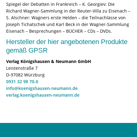
978-
Spiegel der Debatten in Frankreich – K. Georgiev: Die
3-
Richard Wagner-Sammlung in der Reuter-Villa zu Eisenach –
8260-
S. Alschner: Wagners erste Helden – die Teilnachlässe von
8123-
Joseph Tichatschek und Karl Beck in der Wagner-Sammlung
1
Eisenach – Besprechungen – BÜCHER – CDs – DVDs.
[Digital]
Hersteller der hier angebotenen Produkte
Menge
gemäß GPSR
Verlag Königshausen & Neumann GmbH
Leistenstraße 7
D-97082 Würzburg
0931 32 98 70-0
info@koenigshausen-neumann.de
verlag.koenigshausen-neumann.de