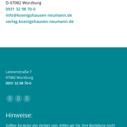
D-97082 Würzburg
0931 32 98 70-0
info@koenigshausen-neumann.de
verlag.koenigshausen-neumann.de
Leistenstraße 7
97082 Würzburg
0931 32 98 70-0
Finden Sie uns auf:
Facebook
Instagram
E-
page
page
Mail
Hinweise:
opens
opens
page
in
in
opens
Sollten Sie Autor des Verlags sein, bitten wir Sie, Ihre Bestellung nicht