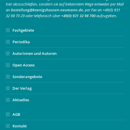
hier abzuschließen, sondern sie auf bekanntem Wege entweder per Mail
new
new
in
an
bestellung@koenigshausen-neumann.de
, per Fax an +49(0) 931
window
window
new
32 98 70 29 oder telefonisch über
+49(0) 931 32 98 700
aufzugeben.
window
Fachgebiete
Periodika
Autorinnen und Autoren
Open Access
Sonderangebote
Der Verlag
Aktuelles
AGB
Kontakt