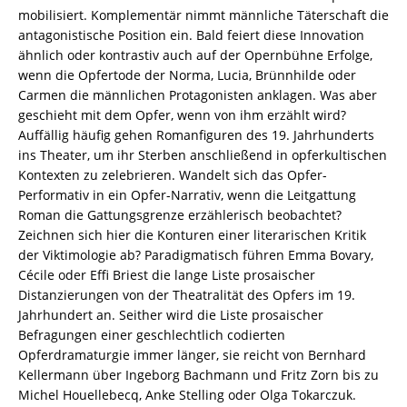
Steiner,
mobilisiert. Komplementär nimmt männliche Täterschaft die
Wim
antagonistische Position ein. Bald feiert diese Innovation
Peeters
ähnlich oder kontrastiv auch auf der Opernbühne Erfolge,
(Hrsg.)
wenn die Opfertode der Norma, Lucia, Brünnhilde oder
–
Carmen die männlichen Protagonisten anklagen. Was aber
ISBN
geschieht mit dem Opfer, wenn von ihm erzählt wird?
9783826081583
Auffällig häufig gehen Romanfiguren des 19. Jahrhunderts
/
ins Theater, um ihr Sterben anschließend in opferkultischen
978-
Kontexten zu zelebrieren. Wandelt sich das Opfer-
3-
Performativ in ein Opfer-Narrativ, wenn die Leitgattung
8260-
Roman die Gattungsgrenze erzählerisch beobachtet?
8158-
Zeichnen sich hier die Konturen einer literarischen Kritik
3
der Viktimologie ab? Paradigmatisch führen Emma Bovary,
/
Cécile oder Effi Briest die lange Liste prosaischer
978-
Distanzierungen von der Theatralität des Opfers im 19.
3-
Jahrhundert an. Seither wird die Liste prosaischer
8260-
Befragungen einer geschlechtlich codierten
8158-
Opferdramaturgie immer länger, sie reicht von Bernhard
3
Kellermann über Ingeborg Bachmann und Fritz Zorn bis zu
[Digital]
Michel Houellebecq, Anke Stelling oder Olga Tokarczuk.
Menge