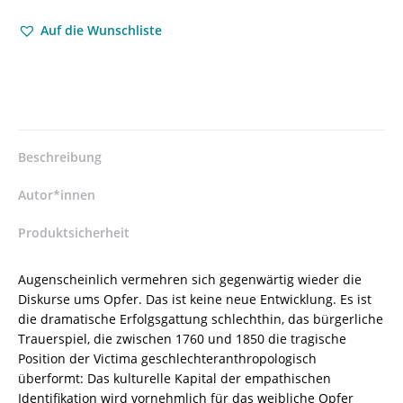
–
Auf die Wunschliste
Band
II:
Zur
Viktimologie
der
Geschlechter
in
Beschreibung
Oper
und
Autor*innen
Prosa
vom
Produktsicherheit
19.
Jahrhundert
Augenscheinlich vermehren sich gegenwärtig wieder die
bis
Diskurse ums Opfer. Das ist keine neue Entwicklung. Es ist
zur
die dramatische Erfolgsgattung schlechthin, das bürgerliche
Gegenwart
Trauerspiel, die zwischen 1760 und 1850 die tragische
–
Position der Victima geschlechteranthropologisch
Uwe
überformt: Das kulturelle Kapital der empathischen
C.
Identifikation wird vornehmlich für das weibliche Opfer