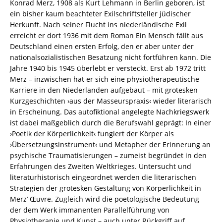
Konrad Merz, 1908 als Kurt Lehmann in Berlin geboren, ist
–
ein bisher kaum beachteter Exilschriftsteller jüdischer
Zu
Herkunft. Nach seiner Flucht ins niederländische Exil
einer
erreicht er dort 1936 mit dem Roman Ein Mensch fällt aus
‚Poetik
Deutschland einen ersten Erfolg, den er aber unter der
der
nationalsozialistischen Besatzung nicht fortführen kann. Die
Körperlichkeit‘
Jahre 1940 bis 1945 überlebt er versteckt. Erst ab 1972 tritt
in
Merz – inzwischen hat er sich eine physiotherapeutische
Konrad
Karriere in den Niederlanden aufgebaut – mit grotesken
Merz’
Kurzgeschichten ›aus der Masseurspraxis‹ wieder literarisch
(un)veröffentlichtem
in Erscheinung. Das autofiktional angelegte Nachkriegswerk
Nachkriegswerk
ist dabei maßgeblich durch die Berufswahl geprägt: In einer
–
›Poetik der Körperlichkeit‹ fungiert der Körper als
Laura
›Übersetzungsinstrument‹ und Metapher der Erinnerung an
John
psychische Traumatisierungen – zumeist begründet in den
–
Erfahrungen des Zweiten Weltkrieges. Untersucht und
ISBN
literaturhistorisch eingeordnet werden die literarischen
9783826082474
Strategien der grotesken Gestaltung von Körperlichkeit in
/
Merz’ Œuvre. Zugleich wird die poetologische Bedeutung
978-
der dem Werk immanenten Parallelführung von
3-
Physiotherapie und Kunst – auch unter Rückgriff auf