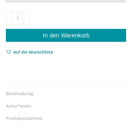
„Schon
liefert
meine
Muse
In den Warenkorb
mir
mit
Auf die Wunschliste
süszlicher
Stimme
ihr
Thema;
es
lautet:
Mensch
Beschreibung
ohne
Leib,
Autor*innen
sowie
Leib
Produktsicherheit
ohne
Mensch“