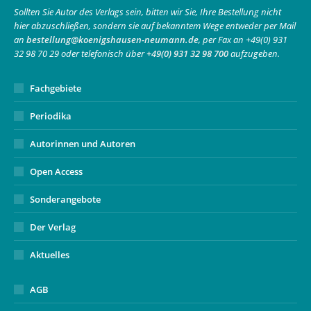
in
in
opens
Sollten Sie Autor des Verlags sein, bitten wir Sie, Ihre Bestellung nicht
hier abzuschließen, sondern sie auf bekanntem Wege entweder per Mail
new
new
in
an
bestellung@koenigshausen-neumann.de
, per Fax an +49(0) 931
window
window
new
32 98 70 29 oder telefonisch über
+49(0) 931 32 98 700
aufzugeben.
window
Fachgebiete
Periodika
Autorinnen und Autoren
Open Access
Sonderangebote
Der Verlag
Aktuelles
AGB