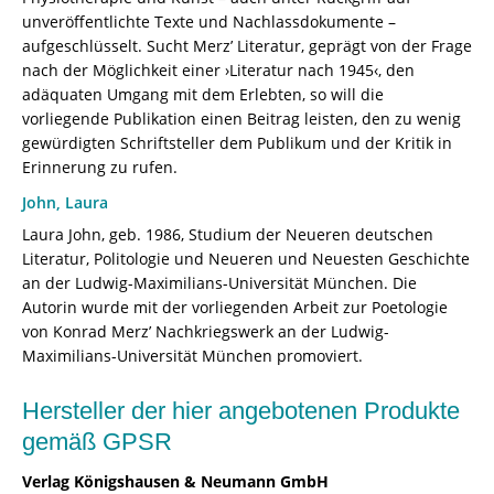
8260-
unveröffentlichte Texte und Nachlassdokumente –
8247-
aufgeschlüsselt. Sucht Merz’ Literatur, geprägt von der Frage
4
nach der Möglichkeit einer ›Literatur nach 1945‹, den
/
adäquaten Umgang mit dem Erlebten, so will die
978-
vorliegende Publikation einen Beitrag leisten, den zu wenig
3-
gewürdigten Schriftsteller dem Publikum und der Kritik in
8260-
Erinnerung zu rufen.
8247-
John, Laura
4
[Digital]
Laura John, geb. 1986, Studium der Neueren deutschen
Menge
Literatur, Politologie und Neueren und Neuesten Geschichte
an der Ludwig-Maximilians-Universität München. Die
Autorin wurde mit der vorliegenden Arbeit zur Poetologie
von Konrad Merz’ Nachkriegswerk an der Ludwig-
Maximilians-Universität München promoviert.
Hersteller der hier angebotenen Produkte
gemäß GPSR
Verlag Königshausen & Neumann GmbH