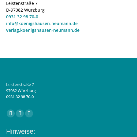
Leistenstraße 7
D-97082 Würzburg
0931 32 98 70-0
info@koenigshausen-neumann.de
verlag.koenigshausen-neumann.de
Leistenstraße 7
97082 Würzburg
0931 32 98 70-0
Finden Sie uns auf:
Facebook
Instagram
E-
page
page
Mail
Hinweise:
opens
opens
page