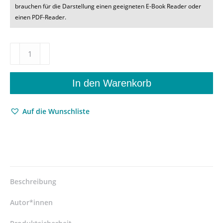
brauchen für die Darstellung einen geeigneten E-Book Reader oder
einen PDF-Reader.
Ernst
Kurth
–
Guido
In den Warenkorb
Adler
–
Auf die Wunschliste
Briefwechsel
1908–
1936
–
Luitgard
Schader
(Hrsg.)
Beschreibung
–
ISBN
Autor*innen
9783826084386
/