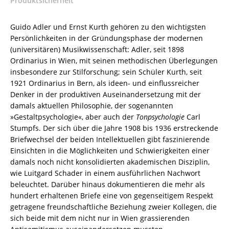
Produktsicherheit
978-
3-
Guido Adler und Ernst Kurth gehören zu den wichtigsten
8260-
Persönlichkeiten in der Gründungsphase der modernen
8438-
(universitären) Musikwissenschaft: Adler, seit 1898
6
Ordinarius in Wien, mit seinen methodischen Überlegungen
/
insbesondere zur Stilforschung; sein Schüler Kurth, seit
978-
1921 Ordinarius in Bern, als ideen- und einflussreicher
3-
Denker in der produktiven Auseinandersetzung mit der
8260-
damals aktuellen Philosophie, der sogenannten
8438-
»Gestaltpsychologie«, aber auch der
Tonpsychologie
Carl
6
Stumpfs. Der sich über die Jahre 1908 bis 1936 erstreckende
[Digital]
Briefwechsel der beiden Intellektuellen gibt faszinierende
Menge
Einsichten in die Möglichkeiten und Schwierigkeiten einer
damals noch nicht konsolidierten akademischen Disziplin,
wie Luitgard Schader in einem ausführlichen Nachwort
beleuchtet. Darüber hinaus dokumentieren die mehr als
hundert erhaltenen Briefe eine von gegenseitigem Respekt
getragene freundschaftliche Beziehung zweier Kollegen, die
sich beide mit dem nicht nur in Wien grassierenden