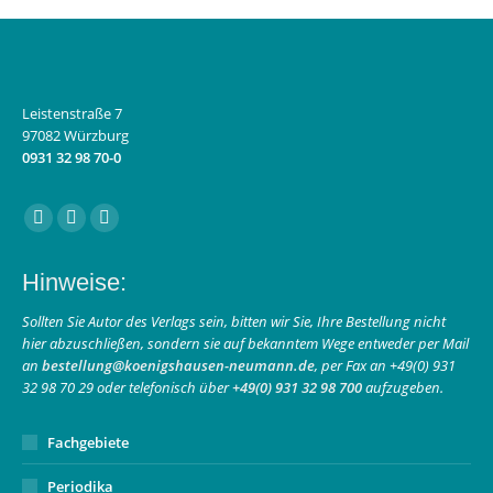
Leistenstraße 7
97082 Würzburg
0931 32 98 70-0
Finden Sie uns auf:
Facebook
Instagram
E-
page
page
Mail
Hinweise:
opens
opens
page
in
in
opens
Sollten Sie Autor des Verlags sein, bitten wir Sie, Ihre Bestellung nicht
hier abzuschließen, sondern sie auf bekanntem Wege entweder per Mail
new
new
in
an
bestellung@koenigshausen-neumann.de
, per Fax an +49(0) 931
window
window
new
32 98 70 29 oder telefonisch über
+49(0) 931 32 98 700
aufzugeben.
window
Fachgebiete
Periodika