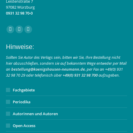
Leistenstraße 7
97082 Würzburg
0931 32 98 70-0
Finden Sie uns auf:
Facebook
Instagram
E-
page
page
Mail
Hinweise:
opens
opens
page
in
in
opens
Sollten Sie Autor des Verlags sein, bitten wir Sie, Ihre Bestellung nicht
hier abzuschließen, sondern sie auf bekanntem Wege entweder per Mail
new
new
in
an
bestellung@koenigshausen-neumann.de
, per Fax an +49(0) 931
window
window
new
32 98 70 29 oder telefonisch über
+49(0) 931 32 98 700
aufzugeben.
window
Fachgebiete
Periodika
Autorinnen und Autoren
Open Access