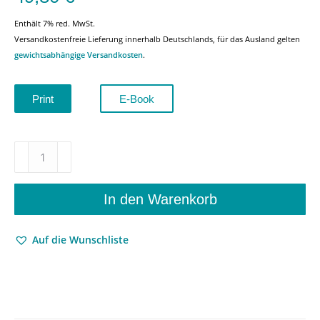
Enthält 7% red. MwSt.
Versandkostenfreie Lieferung innerhalb Deutschlands, für das Ausland gelten
gewichtsabhängige Versandkosten
.
Print
E-Book
Der
Deutsche
Wald
–
In den Warenkorb
Zur
Literatur-
Auf die Wunschliste
und
Kulturgeschichte
eines
Mythos
–