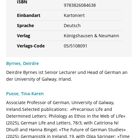
ISBN
9783826084638
Einbandart
Kartoniert
Sprache
Deutsch
Verlag
Königshausen & Neumann
Verlags-Code
05/5108091
Byrnes, Deirdre
Deirdre Byrnes ist Senior Lecturer und Head of German an
der University of Galway, Irland.
Pusse, Tina-Karen
Associate Professor of German, University of Galway,
Ireland.Selected publications: »Precarious Life and
Determined Letters: Philology as Ethos in the Web of Life«
(2025), German Life and Letters, 78/3, with Caitríona Ní
Dhuíll and Hanna Bingel; »The Future of German Studies«
(2025), Germanistik in Ireland, 19, with Olga Springer; »Time