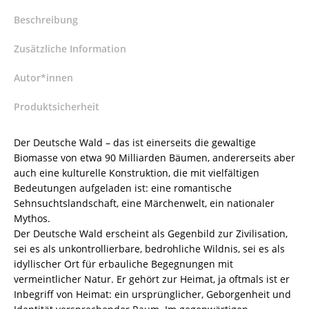
Deirdre
Byrnes
Beschreibung
(Hrsg.),
Tina-
Zusätzliche Information
Karen
Pusse
Autor*innen
(Hrsg.),
Produktsicherheit
Hans-
Walter
Schmidt-
Der Deutsche Wald – das ist einerseits die gewaltige
Hannisa
Biomasse von etwa 90 Milliarden Bäumen, andererseits aber
(Hrsg.),
auch eine kulturelle Konstruktion, die mit vielfältigen
Michaela
Bedeutungen aufgeladen ist: eine romantische
Schrage-
Sehnsuchtslandschaft, eine Märchenwelt, ein nationaler
Früh
Mythos.
(Hrsg.)
Der Deutsche Wald erscheint als Gegenbild zur Zivilisation,
–
sei es als unkontrollierbare, bedrohliche Wildnis, sei es als
ISBN
idyllischer Ort für erbauliche Begegnungen mit
9783826084638
vermeintlicher Natur. Er gehört zur Heimat, ja oftmals ist er
/
Inbegriff von Heimat: ein ursprünglicher, Geborgenheit und
978-