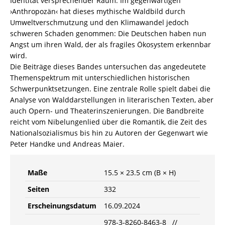
Identität versprechender Raum. Im gegenwärtigen
3-
›Anthropozän‹ hat dieses mythische Waldbild durch
8260-
Umweltverschmutzung und den Klimawandel jedoch
8463-
schweren Schaden genommen: Die Deutschen haben nun
8
Angst um ihren Wald, der als fragiles Ökosystem erkennbar
/
wird.
978-
Die Beiträge dieses Bandes untersuchen das angedeutete
3-
Themenspektrum mit unterschiedlichen historischen
8260-
Schwerpunktsetzungen. Eine zentrale Rolle spielt dabei die
8463-
Analyse von Walddarstellungen in literarischen Texten, aber
8
auch Opern- und Theaterinszenierungen. Die Bandbreite
Menge
reicht vom Nibelungenlied über die Romantik, die Zeit des
Nationalsozialismus bis hin zu Autoren der Gegenwart wie
Peter Handke und Andreas Maier.
Maße
15.5 × 23.5 cm (B × H)
Seiten
332
Erscheinungsdatum
16.09.2024
978-3-8260-8463-8 //