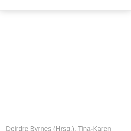
Kulturwissenschaft
Deirdre Byrnes (Hrsg.), Tina-Karen