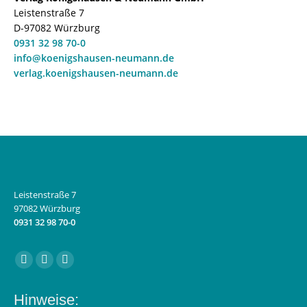
Leistenstraße 7
D-97082 Würzburg
0931 32 98 70-0
info@koenigshausen-neumann.de
verlag.koenigshausen-neumann.de
Leistenstraße 7
97082 Würzburg
0931 32 98 70-0
Finden Sie uns auf:
Facebook
Instagram
E-
page
page
Mail
Hinweise:
opens
opens
page