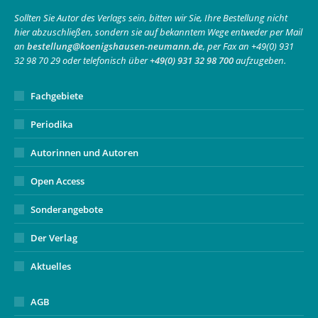
in
in
opens
Sollten Sie Autor des Verlags sein, bitten wir Sie, Ihre Bestellung nicht
hier abzuschließen, sondern sie auf bekanntem Wege entweder per Mail
new
new
in
an
bestellung@koenigshausen-neumann.de
, per Fax an +49(0) 931
window
window
new
32 98 70 29 oder telefonisch über
+49(0) 931 32 98 700
aufzugeben.
window
Fachgebiete
Periodika
Autorinnen und Autoren
Open Access
Sonderangebote
Der Verlag
Aktuelles
AGB