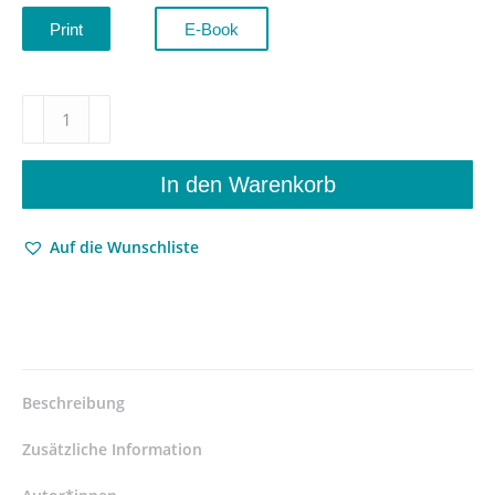
Print
E-Book
Bertha
von
Suttner
(1843–
In den Warenkorb
1914)
–
Auf die Wunschliste
Freidenkerin
und
Pazifistin
–
Johann
Georg
Lughofer
Beschreibung
–
ISBN
Zusätzliche Information
9783826087486
/