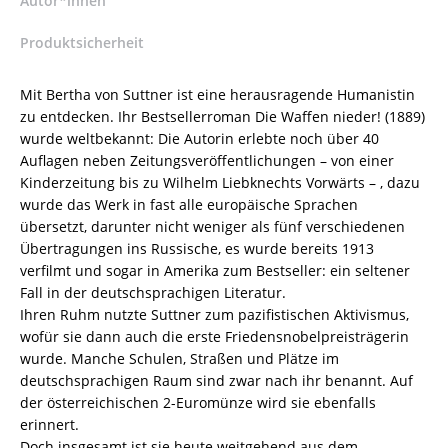
Autor*innen
978-
Produktsicherheit
3-
8260-
8748-
Mit Bertha von Suttner ist eine herausragende Humanistin
6
zu entdecken. Ihr Bestsellerroman Die Waffen nieder! (1889)
/
wurde weltbekannt: Die Autorin erlebte noch über 40
978-
Auflagen neben Zeitungsveröffentlichungen – von einer
3-
Kinderzeitung bis zu Wilhelm Liebknechts Vorwärts – , dazu
8260-
wurde das Werk in fast alle europäische Sprachen
8748-
übersetzt, darunter nicht weniger als fünf verschiedenen
6
Übertragungen ins Russische, es wurde bereits 1913
Menge
verfilmt und sogar in Amerika zum Bestseller: ein seltener
Fall in der deutschsprachigen Literatur.
Ihren Ruhm nutzte Suttner zum pazifistischen Aktivismus,
wofür sie dann auch die erste Friedensnobelpreisträgerin
wurde. Manche Schulen, Straßen und Plätze im
deutschsprachigen Raum sind zwar nach ihr benannt. Auf
der österreichischen 2-Euromünze wird sie ebenfalls
erinnert.
Doch insgesamt ist sie heute weitgehend aus dem