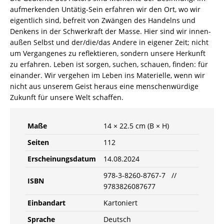
8260-
aufmerkenden Untätig-Sein erfahren wir den Ort, wo wir
8767-
eigentlich sind, befreit von Zwängen des Handelns und
7
Denkens in der Schwerkraft der Masse. Hier sind wir innen-
Menge
außen Selbst und der/die/das Andere in eigener Zeit; nicht
um Vergangenes zu reflektieren, sondern unsere Herkunft
zu erfahren. Leben ist sorgen, suchen, schauen, finden: für
einander. Wir vergehen im Leben ins Materielle, wenn wir
nicht aus unserem Geist heraus eine menschenwürdige
Zukunft für unsere Welt schaffen.
Maße
14 × 22.5 cm (B × H)
Seiten
112
Erscheinungsdatum
14.08.2024
978-3-8260-8767-7 //
ISBN
9783826087677
Einbandart
Kartoniert
Sprache
Deutsch