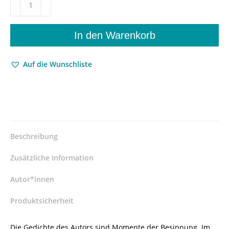
ist
wir
–
In den Warenkorb
neokontemplative
gedichte
Auf die Wunschliste
–
Günter
Abramowski
–
ISBN
9783826087677
/
Beschreibung
978-
3-
Zusätzliche Information
8260-
8767-
Autor*innen
7
Produktsicherheit
/
978-
3-
Die Gedichte des Autors sind Momente der Besinnung. Im