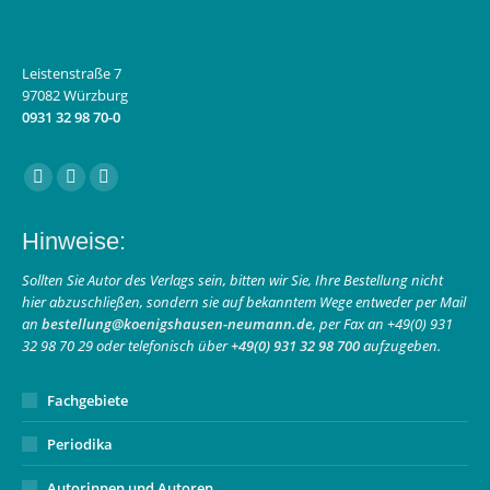
Leistenstraße 7
97082 Würzburg
0931 32 98 70-0
Finden Sie uns auf:
Facebook
Instagram
E-
page
page
Mail
Hinweise:
opens
opens
page
in
in
opens
Sollten Sie Autor des Verlags sein, bitten wir Sie, Ihre Bestellung nicht
hier abzuschließen, sondern sie auf bekanntem Wege entweder per Mail
new
new
in
an
bestellung@koenigshausen-neumann.de
, per Fax an +49(0) 931
window
window
new
32 98 70 29 oder telefonisch über
+49(0) 931 32 98 700
aufzugeben.
window
Fachgebiete
Periodika
Autorinnen und Autoren