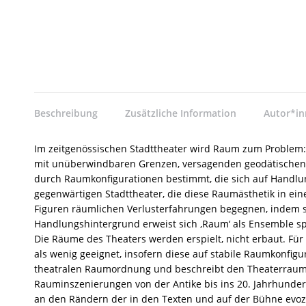
Beschreibung
Zusätzliche Information
Autor*i
Im zeitgenössischen Stadttheater wird Raum zum Problem: T
mit unüberwindbaren Grenzen, versagenden geodätischen 
durch Raumkonfigurationen bestimmt, die sich auf Handlun
gegenwärtigen Stadttheater, die diese Raumästhetik in ein
Figuren räumlichen Verlusterfahrungen begegnen, indem si
Handlungshintergrund erweist sich ‚Raum‘ als Ensemble sp
Die Räume des Theaters werden erspielt, nicht erbaut. Fü
als wenig geeignet, insofern diese auf stabile Raumkonfig
theatralen Raumordnung und beschreibt den Theaterraum al
Rauminszenierungen von der Antike bis ins 20. Jahrhunde
an den Rändern der in den Texten und auf der Bühne evozi