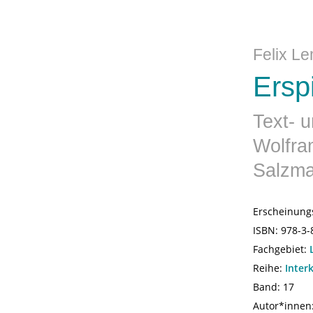
Felix L
Ersp
Text- 
Wolfra
Salzm
Erscheinung
ISBN:
978-3-
Fachgebiet:
Reihe:
Inter
Band: 17
Autor*innen