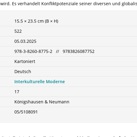
. Es verhandelt Konfliktpotenziale seiner diversen und globalisi
15.5 × 23.5 cm (B × H)
522
05.03.2025
978-3-8260-8775-2 // 9783826087752
Kartoniert
Deutsch
Interkulturelle Moderne
17
Königshausen & Neumann
05/5108091