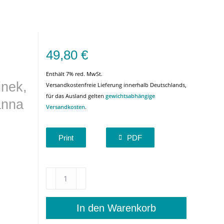
49,80
€
Enthält 7% red. MwSt.
inek,
Versandkostenfreie Lieferung innerhalb Deutschlands,
für das Ausland gelten
gewichtsabhängige
anna
Versandkosten
.
Print
PDF
Erspielte
Räume
–
Text-
In den Warenkorb
und