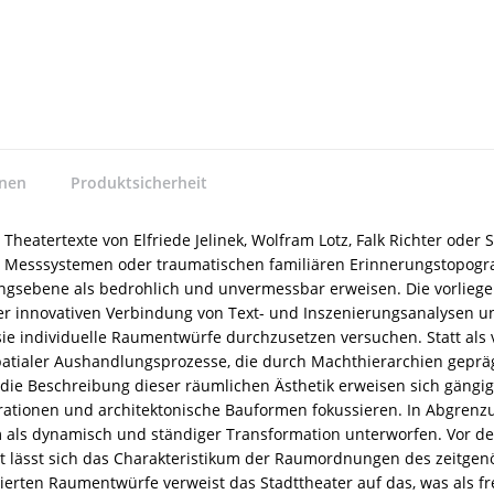
nnen
Produktsicherheit
heatertexte von Elfriede Jelinek, Wolfram Lotz, Falk Richter oder
Messsystemen oder traumatischen familiären Erinnerungstopogra
gsebene als bedrohlich und unvermessbar erweisen. Die vorliegen
er innovativen Verbindung von Text- und Inszenierungsanalysen un
e individuelle Raumentwürfe durchzusetzen versuchen. Statt als 
atialer Aushandlungsprozesse, die durch Machthierarchien geprägt
r die Beschreibung dieser räumlichen Ästhetik erweisen sich gän
urationen und architektonische Bauformen fokussieren. In Abgrenz
s dynamisch und ständiger Transformation unterworfen. Vor der F
rt lässt sich das Charakteristikum der Raumordnungen des zeitge
erten Raumentwürfe verweist das Stadttheater auf das, was als fr