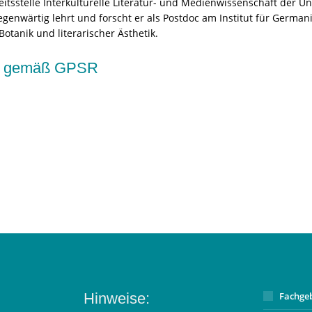
itsstelle Interkulturelle Literatur- und Medienwissenschaft der U
nwärtig lehrt und forscht er als Postdoc am Institut für Germani
otanik und literarischer Ästhetik.
kte gemäß GPSR
Hinweise:
Fachge