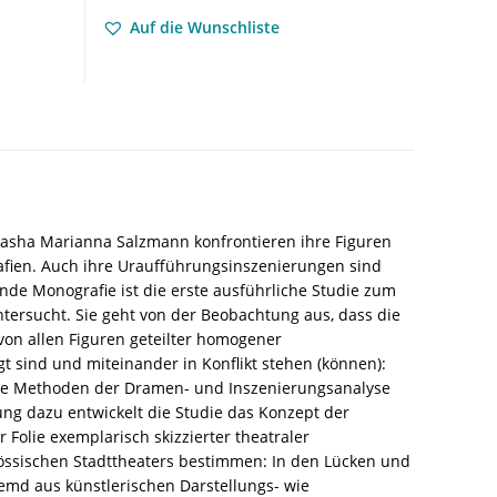
Bühnenordnungen
Auf die Wunschliste
bei
Elfriede
Jelinek,
Wolfram
Lotz,
Falk
Richter
und
Sasha
 Sasha Marianna Salzmann konfrontieren ihre Figuren
Marianna
fien. Auch ihre Uraufführungsinszenierungen sind
Salzmann
de Monografie ist die erste ausführliche Studie zum
–
tersucht. Sie geht von der Beobachtung aus, dass die
Felix
von allen Figuren geteilter homogener
Lempp
 sind und miteinander in Konflikt stehen (können):
–
gige Methoden der Dramen- und Inszenierungsanalyse
ISBN
ung dazu entwickelt die Studie das Konzept der
9783826087752
olie exemplarisch skizzierter theatraler
/
nössischen Stadttheaters bestimmen: In den Lücken und
978-
emd aus künstlerischen Darstellungs- wie
3-