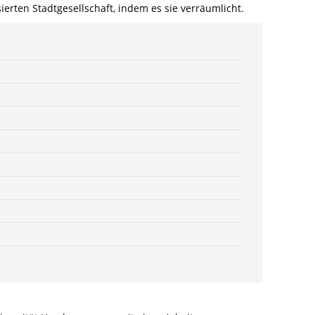
erten Stadtgesellschaft, indem es sie verräumlicht.
8260-
8775-
2
/
978-
3-
8260-
8775-
2
Menge