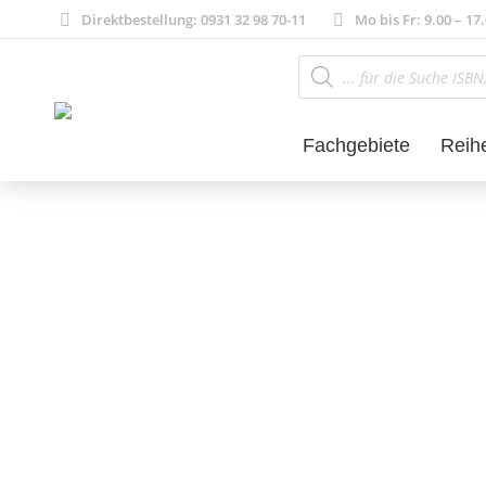
Direktbestellung: 0931 32 98 70-11
Mo bis Fr: 9.00 – 17
Products
search
Fachgebiete
Reih
Literatur- und 