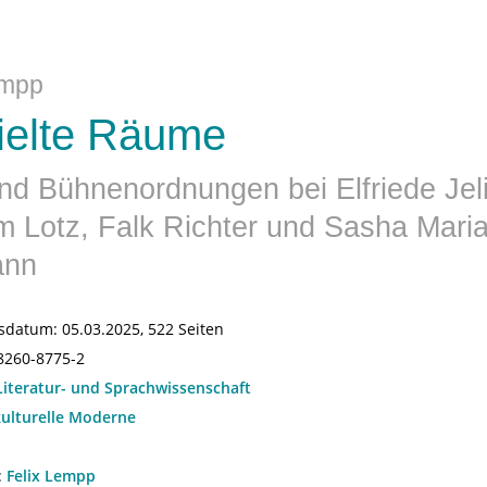
empp
ielte Räume
und Bühnenordnungen bei Elfriede Jel
m Lotz, Falk Richter und Sasha Mari
ann
sdatum:
05.03.2025, 522 Seiten
8260-8775-2
Literatur- und Sprachwissenschaft
kulturelle Moderne
:
Felix Lempp