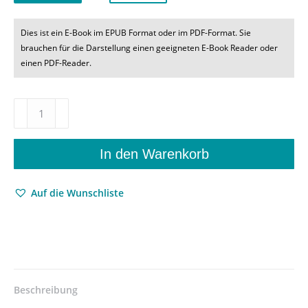
Dies ist ein E-Book im EPUB Format oder im PDF-Format. Sie
brauchen für die Darstellung einen geeigneten E-Book Reader oder
einen PDF-Reader.
Millionen
Herzen
im
Dreivierteltakt
In den Warenkorb
–
Die
Auf die Wunschliste
Komponisten
des
Zeitalters
der
»Silbernen
Operette«
–
Beschreibung
Martin