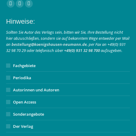
Finden Sie uns auf:
Facebook
Instagram
E-
page
page
Mail
Hinweise:
opens
opens
page
in
in
opens
Sollten Sie Autor des Verlags sein, bitten wir Sie, Ihre Bestellung nicht
hier abzuschließen, sondern sie auf bekanntem Wege entweder per Mail
new
new
in
an
bestellung@koenigshausen-neumann.de
, per Fax an +49(0) 931
window
window
new
32 98 70 29 oder telefonisch über
+49(0) 931 32 98 700
aufzugeben.
window
Fachgebiete
Periodika
Autorinnen und Autoren
Open Access
Sonderangebote
Der Verlag