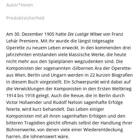
Trageser
Autor*innen
–
ISBN
Produktsicherheit
9783826088209
/
Am 30. Dezember 1905 hatte
Die Lustige Witwe
von Franz
978-
Lehár Premiere. Mit ihr wurde die längst totgesagte
3-
Operette zu neuem Leben erweckt. In den kommenden drei
8260-
Jahrzehnten entstanden viele klassische Werke, die heute
8820-
nicht mehr aus den Spielplänen wegzudenken sind. Die
9
Komponisten der sogenannten ›Silbernen Ära der Operette‹
/
aus Wien, Berlin und Ungarn werden in 22 kurzen Biografien
978-
in diesem Buch vorgestellt. Ein Schwerpunkt wird dabei auf
3-
die Verwicklungen der Komponisten in den Ersten Weltkrieg
8260-
1914 bis 1918 gelegt. Auch die Revue, die in Berlin durch
8820-
Victor Hollaender und Rudolf Nelson sagenhafte Erfolge
9
feierte, wird kurz behandelt. Das Leben einiger
[Digital]
Komponisten mit all ihren sagenhaften Erfolgen und den
Menge
bitteren Tragödien gleicht oftmals selbst der Handlung ihrer
Bühnenwerke, von denen viele einer Wiederentdeckung
harren, die lohnenswert wäre.