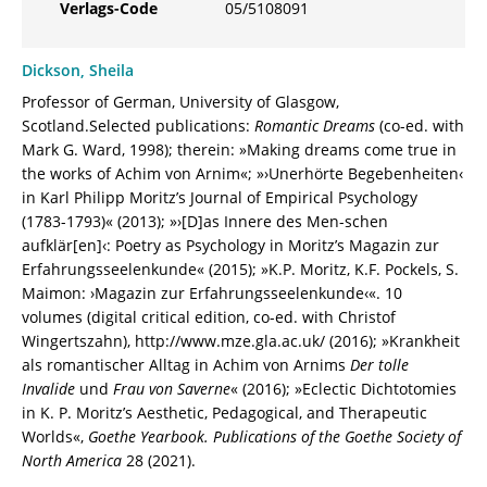
Verlags-Code
05/5108091
Dickson, Sheila
Professor of German, University of Glasgow,
Scotland.Selected publications:
Romantic Dreams
(co-ed. with
Mark G. Ward, 1998); therein: »Making dreams come true in
the works of Achim von Arnim«; »›Unerhörte Begebenheiten‹
in Karl Philipp Moritz’s Journal of Empirical Psychology
(1783-1793)« (2013); »›[D]as Innere des Men-schen
aufklär[en]‹: Poetry as Psychology in Moritz’s Magazin zur
Erfahrungsseelenkunde« (2015); »K.P. Moritz, K.F. Pockels, S.
Maimon: ›Magazin zur Erfahrungsseelenkunde‹«. 10
volumes (digital critical edition, co-ed. with Christof
Wingertszahn), http://www.mze.gla.ac.uk/ (2016); »Krankheit
als romantischer Alltag in Achim von Arnims
Der tolle
Invalide
und
Frau von Saverne
« (2016); »Eclectic Dichtotomies
in K. P. Moritz’s Aesthetic, Pedagogical, and Therapeutic
Worlds«,
Goethe Yearbook.
Publications of the Goethe Society of
North America
28 (2021).