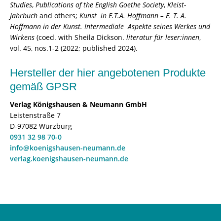
Studies
,
Publications of the English Goethe Society
,
Kleist-
Jahrbuch
and others;
Kunst
in E.T.A. Hoffmann – E. T. A.
Hoffmann in der Kunst.
Intermediale
Aspekte seines Werkes und
Wirkens
(coed. with Sheila Dickson.
literatur für leser:innen
,
vol. 45, nos.1-2 (2022; published 2024).
Hersteller der hier angebotenen Produkte
gemäß GPSR
Verlag Königshausen & Neumann GmbH
Leistenstraße 7
D-97082 Würzburg
0931 32 98 70-0
info@koenigshausen-neumann.de
verlag.koenigshausen-neumann.de