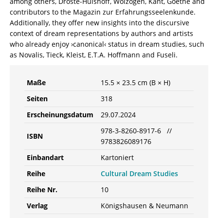
among others, Droste-Hülshoff, Wolzogen, Kant, Goethe and
contributors to the Magazin zur Erfahrungsseelenkunde.
Additionally, they offer new insights into the discursive
context of dream representations by authors and artists
who already enjoy ›canonical‹ status in dream studies, such
as Novalis, Tieck, Kleist, E.T.A. Hoffmann and Fuseli.
Maße
15.5 × 23.5 cm (B × H)
Seiten
318
Erscheinungsdatum
29.07.2024
978-3-8260-8917-6 //
ISBN
9783826089176
Einbandart
Kartoniert
Reihe
Cultural Dream Studies
Reihe Nr.
10
Verlag
Königshausen & Neumann