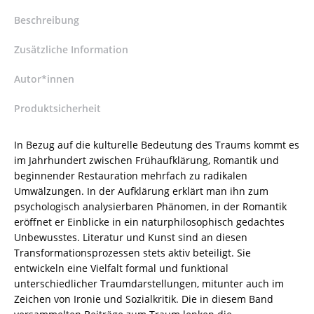
Hannisa
(Hrsg.)
Beschreibung
–
ISBN
Zusätzliche Information
9783826089176
/
Autor*innen
978-
Produktsicherheit
3-
8260-
8917-
In Bezug auf die kulturelle Bedeutung des Traums kommt es
6
im Jahrhundert zwischen Frühaufklärung, Romantik und
/
beginnender Restauration mehrfach zu radikalen
978-
Umwälzungen. In der Aufklärung erklärt man ihn zum
3-
psychologisch analysierbaren Phänomen, in der Romantik
8260-
eröffnet er Einblicke in ein naturphilosophisch gedachtes
8917-
Unbewusstes. Literatur und Kunst sind an diesen
6
Transformationsprozessen stets aktiv beteiligt. Sie
Menge
entwickeln eine Vielfalt formal und funktional
unterschiedlicher Traumdarstellungen, mitunter auch im
Zeichen von Ironie und Sozialkritik. Die in diesem Band