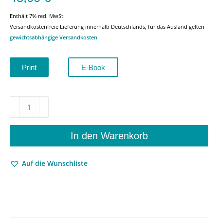
Enthält 7% red. MwSt.
Versandkostenfreie Lieferung innerhalb Deutschlands, für das Ausland gelten
gewichtsabhängige Versandkosten
.
Print
E-Book
Eyes
Wide
Shut
–
In den Warenkorb
Sheila
Dickson,
Auf die Wunschliste
Ricarda
Schmidt,
Hans-
Walter
Schmidt-