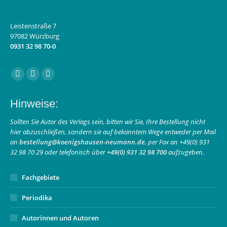
Leistenstraße 7
97082 Würzburg
0931 32 98 70-0
Finden Sie uns auf:
Facebook
Instagram
E-
page
page
Mail
Hinweise:
opens
opens
page
in
in
opens
Sollten Sie Autor des Verlags sein, bitten wir Sie, Ihre Bestellung nicht
hier abzuschließen, sondern sie auf bekanntem Wege entweder per Mail
new
new
in
an
bestellung@koenigshausen-neumann.de
, per Fax an +49(0) 931
window
window
new
32 98 70 29 oder telefonisch über
+49(0) 931 32 98 700
aufzugeben.
window
Fachgebiete
Periodika
Autorinnen und Autoren