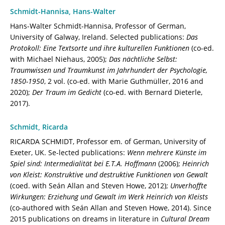
Schmidt-Hannisa, Hans-Walter
Hans-Walter Schmidt-Hannisa, Professor of German,
University of Galway, Ireland. Selected publications:
Das
Protokoll: Eine Textsorte und ihre kulturellen Funktionen
(co-ed.
with Michael Niehaus, 2005);
Das nächtliche Selbst:
Traumwissen und Traumkunst im Jahrhundert der Psychologie,
1850-1950
, 2 vol. (co-ed. with Marie Guthmüller, 2016 and
2020);
Der Traum im Gedicht
(co-ed. with Bernard Dieterle,
2017).
Schmidt, Ricarda
RICARDA SCHMIDT, Professor em. of German, University of
Exeter, UK. Se-lected publications:
Wenn mehrere Künste im
Spiel sind: Intermedialität bei E.T.A. Hoffmann
(2006);
Heinrich
von Kleist: Konstruktive und destruktive Funktionen von Gewalt
(coed. with Seán Allan and Steven Howe, 2012);
Unverhoffte
Wirkungen: Erziehung und Gewalt im Werk Heinrich von Kleists
(co-authored with Seán Allan and Steven Howe, 2014). Since
2015 publications on dreams in literature in
Cultural Dream