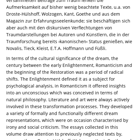
versammelten Beiträge zum Traum lenken die
Aufmerksamkeit auf bisher wenig beachtete Texte, u.a. von
Droste-Hülshoff, Wolzogen, Kant, Goethe und aus dem
Magazin zur Erfahrungsseelenkunde; sie beschäftigen sich
aber auch mit den diskursiven Verflechtungen von
Traumdarstellungen bei Autoren und Künstlern, die in der
Traumforschung bereits ›kanonischen‹ Status genießen, wie
Novalis, Tieck, Kleist, E.T.A. Hoffmann und Füßli.
In terms of the cultural significance of the dream, the
century between the early Enlightenment, Romanticism and
the beginning of the Restoration was a period of radical
shifts. The Enlightenment defined it as a subject for
psychological analysis, in Romanticism it offered insights
into an unconscious which was conceived in terms of
natural philosophy. Literature and art were always actively
involved in these transformation processes. They developed
a variety of formally and functionally different dream
representations, which were on occasion characterised by
irony and social criticism. The essays collected in this
volume draw attention to previously neglected texts by,