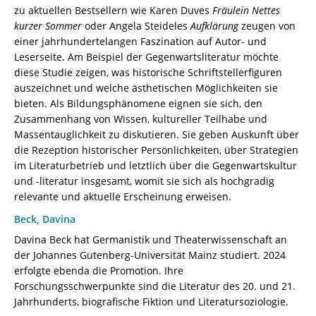
6
zu aktuellen Bestsellern wie Karen Duves
Fräulein Nettes
/
kurzer Sommer
oder Angela Steideles
Aufklärung
zeugen von
978-
einer jahrhundertelangen Faszination auf Autor- und
3-
Leserseite. Am Beispiel der Gegenwartsliteratur möchte
8260-
diese Studie zeigen, was historische Schriftstellerfiguren
9150-
auszeichnet und welche ästhetischen Möglichkeiten sie
6
bieten. Als Bildungsphänomene eignen sie sich, den
[Digital]
Zusammenhang von Wissen, kultureller Teilhabe und
Menge
Massentauglichkeit zu diskutieren. Sie geben Auskunft über
die Rezeption historischer Persönlichkeiten, über Strategien
im Literaturbetrieb und letztlich über die Gegenwartskultur
und -literatur insgesamt, womit sie sich als hochgradig
relevante und aktuelle Erscheinung erweisen.
Beck, Davina
Davina Beck hat Germanistik und Theaterwissenschaft an
der Johannes Gutenberg-Universität Mainz studiert. 2024
erfolgte ebenda die Promotion. Ihre
Forschungsschwerpunkte sind die Literatur des 20. und 21.
Jahrhunderts, biografische Fiktion und Literatursoziologie.