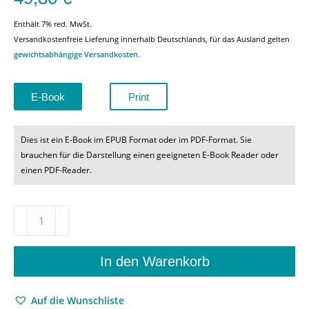
Enthält 7% red. MwSt.
Versandkostenfreie Lieferung innerhalb Deutschlands, für das Ausland gelten
gewichtsabhängige Versandkosten
.
E-Book
Print
Dies ist ein E-Book im EPUB Format oder im PDF-Format. Sie
brauchen für die Darstellung einen geeigneten E-Book Reader oder
einen PDF-Reader.
Dichter
am
Werk
–
In den Warenkorb
Dichter
im
Auf die Wunschliste
Werk