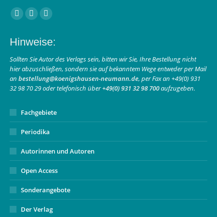
Finden Sie uns auf:
Facebook
Instagram
E-
page
page
Mail
Hinweise:
opens
opens
page
in
in
opens
Sollten Sie Autor des Verlags sein, bitten wir Sie, Ihre Bestellung nicht
hier abzuschließen, sondern sie auf bekanntem Wege entweder per Mail
new
new
in
an
bestellung@koenigshausen-neumann.de
, per Fax an +49(0) 931
window
window
new
32 98 70 29 oder telefonisch über
+49(0) 931 32 98 700
aufzugeben.
window
Fachgebiete
Periodika
Autorinnen und Autoren
Open Access
Sonderangebote
Der Verlag