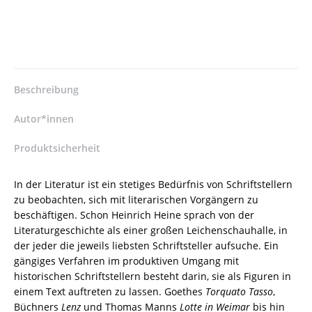
–
Historische
Schriftsteller
als
Figuren
in
Beschreibung
der
deutschsprachigen
Autor*innen
Gegenwartsliteratur
–
Produktsicherheit
Davina
Beck
In der Literatur ist ein stetiges Bedürfnis von Schriftstellern
–
zu beobachten, sich mit literarischen Vorgängern zu
ISBN
beschäftigen. Schon Heinrich Heine sprach von der
9783826091506
Literaturgeschichte als einer großen Leichenschauhalle, in
/
der jeder die jeweils liebsten Schriftsteller aufsuche. Ein
978-
gängiges Verfahren im produktiven Umgang mit
3-
historischen Schriftstellern besteht darin, sie als Figuren in
8260-
einem Text auftreten zu lassen. Goethes
Torquato Tasso
,
9150-
Büchners
Lenz
und Thomas Manns
Lotte in Weimar
bis hin