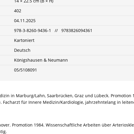
14 × 22.5 cm (B × H)
402
04.11.2025
978-3-8260-9436-1 // 9783826094361
Kartoniert
Deutsch
Königshausen & Neumann
05/5108091
in in Marburg/Lahn, Saarbrücken, Graz und Lübeck. Promotion 19
 Facharzt für Innere Medizin/Kardiologie, jahrzehntelang in leitend
er. Promotion 1984. Wissenschaftliche Arbeiten über Arterioskler
tig.