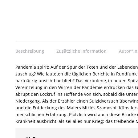
Beschreibung
Zusätzliche Information
Autor*i
Pandemia spirit: Auf der Spur der Toten und der Lebende
zuschlug? Wie lauteten die täglichen Berichte in Rundfunk
hartnäckig unsichtbar blieb? Das Verbotene, in neuen Spit
Vereinzelung in den Wirren der Pandemie erdrücken das Gefü
abrupt den Lockruf ins Hoffende von sich, sobald die Unt
Niedergang. Als der Erzähler einen Suizidversuch überwind
und die Entdeckung des Malers Miklós Szamoshi. Künstlersc
menschlichen Erfahrung. Plötzlich wird auch diese Brücke 
Krankheit ausbricht, als sei alles nur Krieg: das treibend