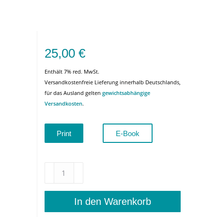
25,00
€
Enthält 7% red. MwSt.
Versandkostenfreie Lieferung innerhalb Deutschlands,
für das Ausland gelten
gewichtsabhängige
Versandkosten
.
Print
E-Book
Pandemia
Spirit
–
Gedankenbuch
In den Warenkorb
eines