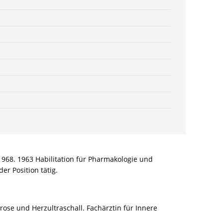
1
Menge
68. 1963 Habilitation für Pharmakologie und
er Position tätig.
ose und Herzultraschall. Fachärztin für Innere