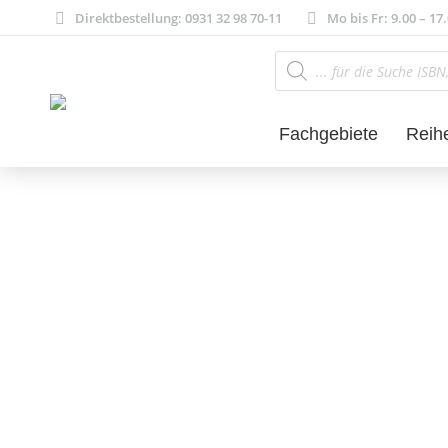
Direktbestellung: 0931 32 98 70-11
Mo bis Fr: 9.00 – 17
Products
search
Fachgebiete
Reih
Literatur