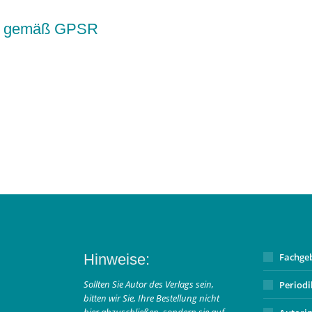
kte gemäß GPSR
Hinweise:
Fachge
Sollten Sie Autor des Verlags sein,
Period
bitten wir Sie, Ihre Bestellung nicht