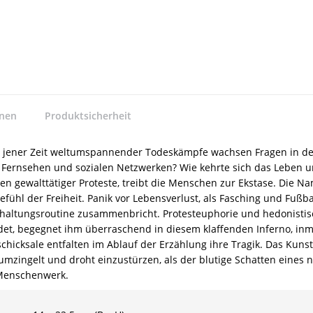
nnen
Produktsicherheit
n jener Zeit weltumspannender Todeskämpfe wachsen Fragen in de
, Fernsehen und sozialen Netzwerken? Wie kehrte sich das Leben u
zen gewalttätiger Proteste, treibt die Menschen zur Ekstase. Die 
hl der Freiheit. Panik vor Lebensverlust, als Fasching und Fußballs
erhaltungsroutine zusammenbricht. Protesteuphorie und hedonistisc
et, begegnet ihm überraschend in diesem klaffenden Inferno, inmit
hicksale entfalten im Ablauf der Erzählung ihre Tragik. Das Kunst
umzingelt und droht einzustürzen, als der blutige Schatten eines
e Menschenwerk.