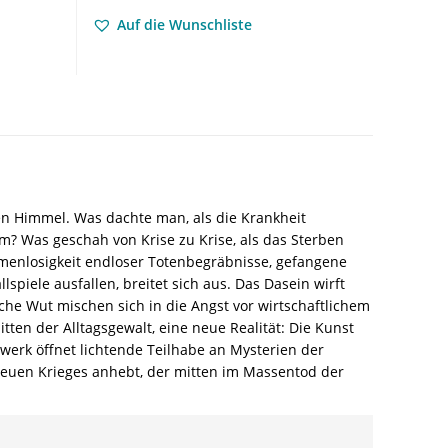
Außenseiters
Auf die Wunschliste
–
Mira-
Christine
Köhler,
Ekkehart
Köhler
–
ISBN
9783826094361
n Himmel. Was dachte man, als die Krankheit
/
m? Was geschah von Krise zu Krise, als das Sterben
978-
Namenlosigkeit endloser Totenbegräbnisse, gefangene
3-
piele ausfallen, breitet sich aus. Das Dasein wirft
8260-
he Wut mischen sich in die Angst vor wirtschaftlichem
9436-
ten der Alltagsgewalt, eine neue Realität: Die Kunst
1
werk öffnet lichtende Teilhabe an Mysterien der
/
 neuen Krieges anhebt, der mitten im Massentod der
978-
3-
8260-
9436-