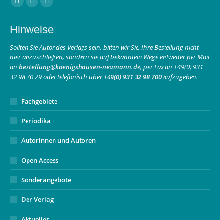
Facebook
Instagram
E-
page
page
Mail
Hinweise:
opens
opens
page
in
in
opens
Sollten Sie Autor des Verlags sein, bitten wir Sie, Ihre Bestellung nicht
hier abzuschließen, sondern sie auf bekanntem Wege entweder per Mail
new
new
in
an
bestellung@koenigshausen-neumann.de
, per Fax an +49(0) 931
window
window
new
32 98 70 29 oder telefonisch über
+49(0) 931 32 98 700
aufzugeben.
window
Fachgebiete
Periodika
Autorinnen und Autoren
Open Access
Sonderangebote
Der Verlag
Aktuelles