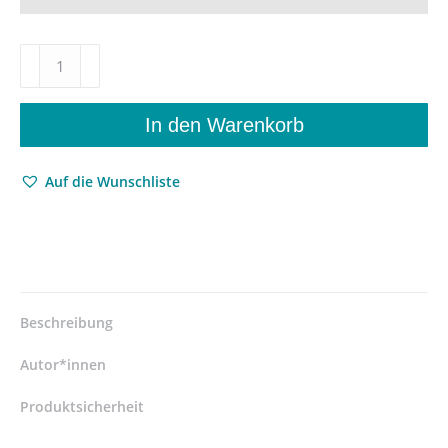
Der
schöpferische
Glaube
–
In den Warenkorb
Volker
Bialas
Auf die Wunschliste
–
ISBN
9783826094934
/
978-
3-
8260-
Beschreibung
9493-
4
Autor*innen
/
978-
Produktsicherheit
3-