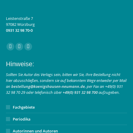
Leistenstraße 7
97082 Würzburg
0931 32 98 70-0
Finden Sie uns auf:
Facebook
Instagram
E-
page
page
Mail
Hinweise:
opens
opens
page
in
in
opens
Sollten Sie Autor des Verlags sein, bitten wir Sie, Ihre Bestellung nicht
hier abzuschließen, sondern sie auf bekanntem Wege entweder per Mail
new
new
in
an
bestellung@koenigshausen-neumann.de
, per Fax an +49(0) 931
window
window
new
32 98 70 29 oder telefonisch über
+49(0) 931 32 98 700
aufzugeben.
window
Fachgebiete
Periodika
Autorinnen und Autoren