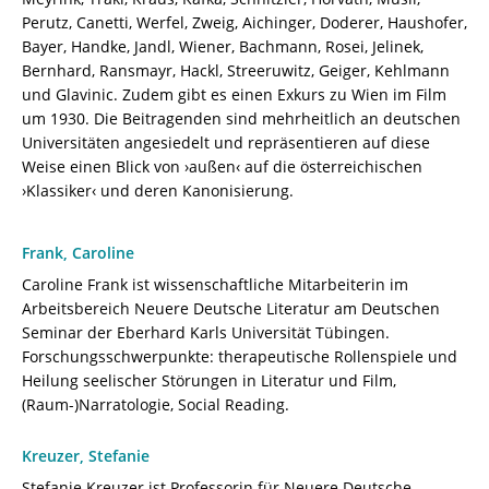
9
Perutz, Canetti, Werfel, Zweig, Aichinger, Doderer, Haushofer,
[Digital]
Bayer, Handke, Jandl, Wiener, Bachmann, Rosei, Jelinek,
Menge
Bernhard, Ransmayr, Hackl, Streeruwitz, Geiger, Kehlmann
und Glavinic. Zudem gibt es einen Exkurs zu Wien im Film
um 1930. Die Beitragenden sind mehrheitlich an deutschen
Universitäten angesiedelt und repräsentieren auf diese
Weise einen Blick von ›außen‹ auf die österreichischen
›Klassiker‹ und deren Kanonisierung.
Frank, Caroline
Caroline Frank ist wissenschaftliche Mitarbeiterin im
Arbeitsbereich Neuere Deutsche Literatur am Deutschen
Seminar der Eberhard Karls Universität Tübingen.
Forschungsschwerpunkte: therapeutische Rollenspiele und
Heilung seelischer Störungen in Literatur und Film,
(Raum-)Narratologie, Social Reading.
Kreuzer, Stefanie
Stefanie Kreuzer ist Professorin für Neuere Deutsche