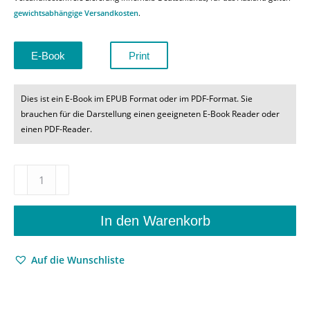
gewichtsabhängige Versandkosten
.
E-Book
Print
Dies ist ein E-Book im EPUB Format oder im PDF-Format. Sie
brauchen für die Darstellung einen geeigneten E-Book Reader oder
einen PDF-Reader.
Klassiker
österreichischer
Literatur
–
In den Warenkorb
Ein
literaturgeschichtlicher
Auf die Wunschliste
Streifzug
in
Einzeltextanalysen
–