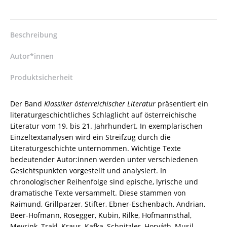
Stefanie
Kreuzer
(Hrsg.),
Beschreibung
Caroline
Frank
Autor*innen
(Hrsg.)
–
Produktsicherheit
ISBN
9783826095139
Der Band
Klassiker österreichischer Literatur
präsentiert ein
/
literaturgeschichtliches Schlaglicht auf österreichische
978-
Literatur vom 19. bis 21. Jahrhundert. In exemplarischen
3-
Einzeltextanalysen wird ein Streifzug durch die
8260-
Literaturgeschichte unternommen. Wichtige Texte
9513-
bedeutender Autor:innen werden unter verschiedenen
9
Gesichtspunkten vorgestellt und analysiert. In
/
chronologischer Reihenfolge sind epische, lyrische und
978-
dramatische Texte versammelt. Diese stammen von
3-
Raimund, Grillparzer, Stifter, Ebner-Eschenbach, Andrian,
8260-
Beer-Hofmann, Rosegger, Kubin, Rilke, Hofmannsthal,
9513-
Meyrink, Trakl, Kraus, Kafka, Schnitzler, Horváth, Musil,