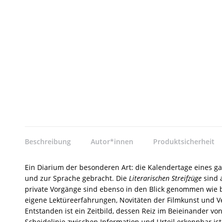
Beschreibung
Autor*innen
Produktsicherheit
Ein Diarium der besonderen Art: die Kalendertage eines 
und zur Sprache gebracht. Die
Literarischen Streifzüge
sind 
private Vorgänge sind ebenso in den Blick genommen wie
eigene Lektüreerfahrungen, Novitäten der Filmkunst und V
Entstanden ist ein Zeitbild, dessen Reiz im Beieinander vo
Scheidelinie zwischen Information und Urteil erkennbar is