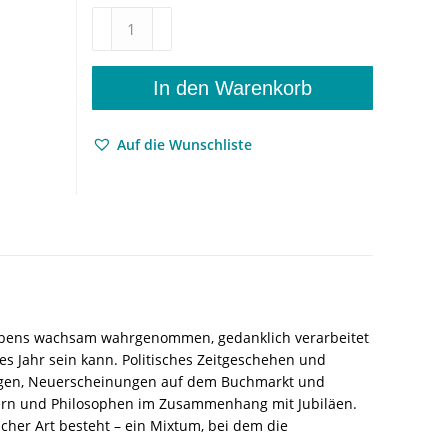
Das
andere
Jahr
–
In den Warenkorb
Literarische
Streifzüge
Auf die Wunschliste
–
Thomas
Berger
–
ISBN
9783826096792
/
978-
3-
 Lebens wachsam wahrgenommen, gedanklich verarbeitet
8260-
es Jahr sein kann. Politisches Zeitgeschehen und
9679-
ungen, Neuerscheinungen auf dem Buchmarkt und
2
llern und Philosophen im Zusammenhang mit Jubiläen.
/
icher Art besteht – ein Mixtum, bei dem die
978-