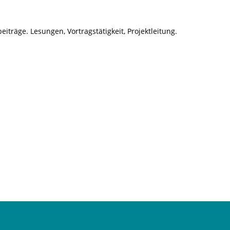
3-
8260-
9679-
räge. Lesungen, Vortragstätigkeit, Projektleitung.
2
[Digital]
Menge