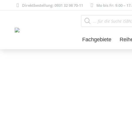
Direktbestellung: 0931 32 98 70-11
Mo bis Fr: 9.00 – 17
Products
search
Fachgebiete
Reih
Literatur