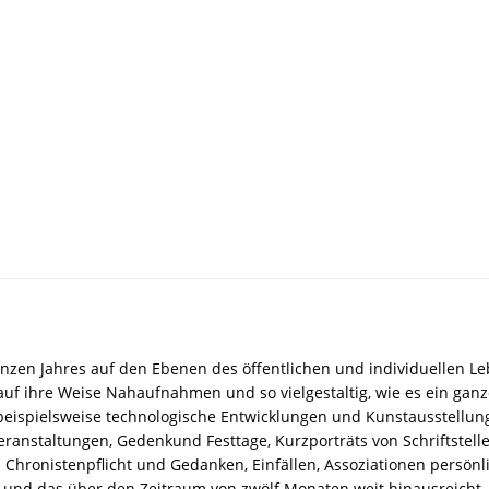
ganzen Jahres auf den Ebenen des öffentlichen und individuellen
auf ihre Weise Nahaufnahmen und so vielgestaltig, wie es ein ganz
 beispielsweise technologische Entwicklungen und Kunstausstell
eranstaltungen, Gedenkund Festtage, Kurzporträts von Schriftste
n Chronistenpflicht und Gedanken, Einfällen, Assoziationen persönl
t und das über den Zeitraum von zwölf Monaten weit hinausreicht.