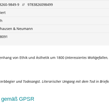
-8260-9849-9 // 9783826098499
iert
ch
shausen & Neumann
08091
menhang von Ethik und Ästhetik um 1800 (
Interessiertes Wohlgefallen
,
terbbegier und Todesangst.
Literarischer Umgang mit dem Tod in Briefe
kte gemäß GPSR