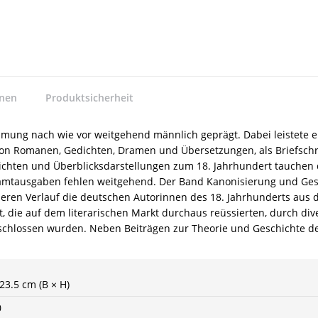
nnen
Produktsicherheit
ehmung nach wie vor weitgehend männlich geprägt. Dabei leistete e
en von Romanen, Gedichten, Dramen und Übersetzungen, als Briefsc
chichten und Überblicksdarstellungen zum 18. Jahrhundert tauchen 
mtausgaben fehlen weitgehend. Der Band Kanonisierung und Ges
 deren Verlauf die deutschen Autorinnen des 18. Jahrhunderts au
t, die auf dem literarischen Markt durchaus reüssierten, durch di
hlossen wurden. Neben Beiträgen zur Theorie und Geschichte des 
 23.5 cm (B × H)
0