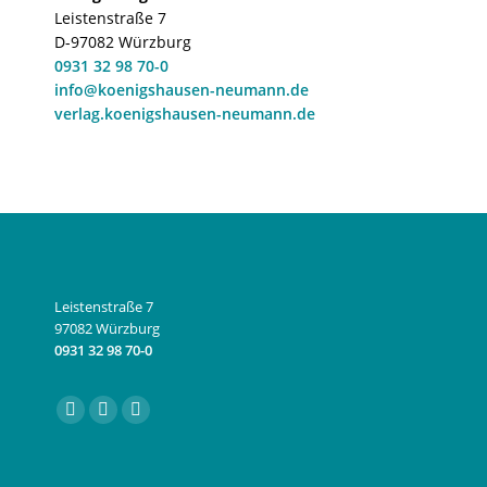
Leistenstraße 7
D-97082 Würzburg
0931 32 98 70-0
info@koenigshausen-neumann.de
verlag.koenigshausen-neumann.de
Leistenstraße 7
97082 Würzburg
0931 32 98 70-0
Finden Sie uns auf:
Facebook
Instagram
E-
page
page
Mail
opens
opens
page