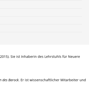
3-
8260-
9849-
9
Menge
 2015). Sie ist Inhaberin des Lehrstuhls für Neuere
n des Barock
. Er ist wissenschaftlicher Mitarbeiter und