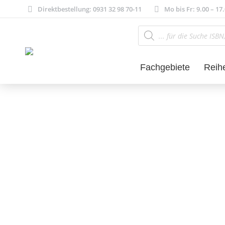
Direktbestellung: 0931 32 98 70-11
Mo bis Fr: 9.00 – 17
Products
search
Fachgebiete
Reih
Literatur- und 