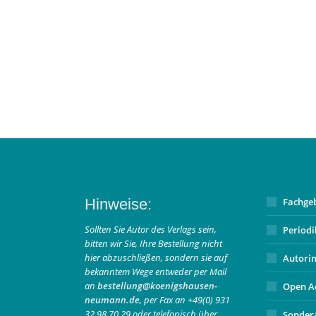
Hinweise:
Fachge
Sollten Sie Autor des Verlags sein,
Period
bitten wir Sie, Ihre Bestellung nicht
hier abzuschließen, sondern sie auf
Autori
bekanntem Wege entweder per Mail
an
bestellung@koenigshausen-
Open A
neumann.de
, per Fax an +49(0) 931
32 98 70 29 oder telefonisch über
Sonder