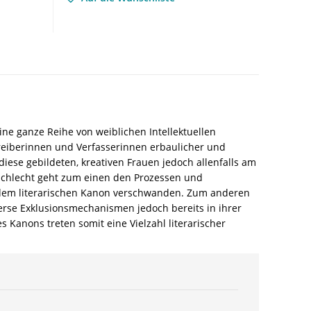
Literatur
des
18.
Jahrhunderts
–
Julia
Schöll,
Christian
Wiebe
ine ganze Reihe von weiblichen Intellektuellen
(Hrsg.)
hreiberinnen und Verfasserinnen erbaulicher und
–
diese gebildeten, kreativen Frauen jedoch allenfalls am
ISBN
chlecht geht zum einen den Prozessen und
9783826098499
s dem literarischen Kanon verschwanden. Zum anderen
/
verse Exklusionsmechanismen jedoch bereits in ihrer
978-
Kanons treten somit eine Vielzahl literarischer
3-
8260-
9849-
9
/
978-