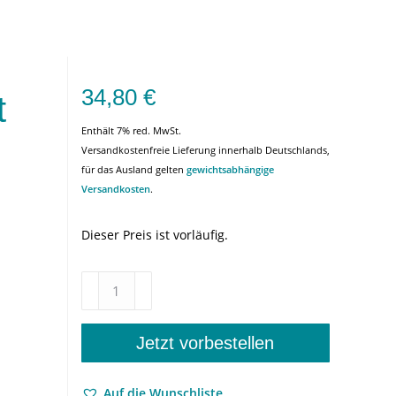
34,80
€
t
Enthält 7% red. MwSt.
Versandkostenfreie Lieferung innerhalb Deutschlands,
für das Ausland gelten
gewichtsabhängige
Versandkosten
.
Dieser Preis ist vorläufig.
Kanonisierung
und
Geschlecht
–
Jetzt vorbestellen
Beiträge
zur
Auf die Wunschliste