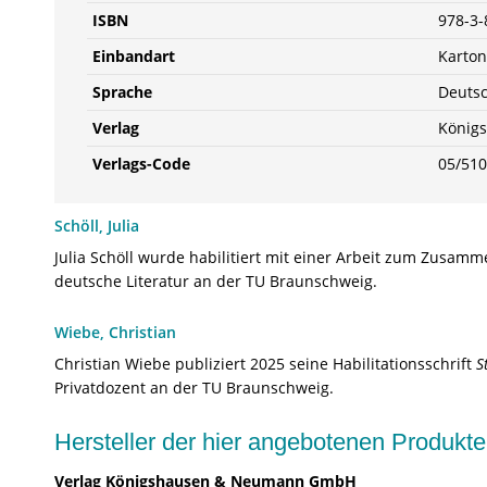
ISBN
978-3
Einbandart
Karton
Sprache
Deuts
Verlag
König
Verlags-Code
05/51
Schöll, Julia
Julia Schöll wurde habilitiert mit einer Arbeit zum Zusam
deutsche Literatur an der TU Braunschweig.
Wiebe, Christian
Christian Wiebe publiziert 2025 seine Habilitationsschrift
S
Privatdozent an der TU Braunschweig.
Hersteller der hier angebotenen Produ
Verlag Königshausen & Neumann GmbH