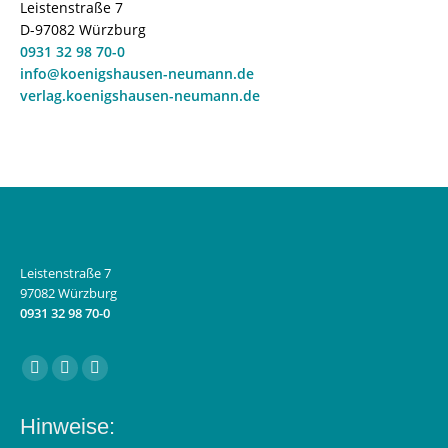
Leistenstraße 7
D-97082 Würzburg
0931 32 98 70-0
info@koenigshausen-neumann.de
verlag.koenigshausen-neumann.de
Leistenstraße 7
97082 Würzburg
0931 32 98 70-0
Finden Sie uns auf:
Facebook
Instagram
E-
page
page
Mail
Hinweise:
opens
opens
page