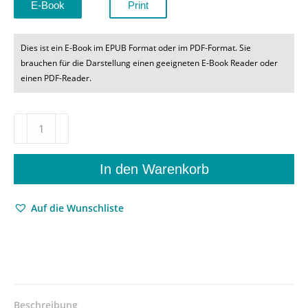
E-Book
Print
Dies ist ein E-Book im EPUB Format oder im PDF-Format. Sie
brauchen für die Darstellung einen geeigneten E-Book Reader oder
einen PDF-Reader.
Discursive
Osmosis
–
Essays
In den Warenkorb
on
Language,
Auf die Wunschliste
Literature,
and
Philosophy
–
Michael
Eskin
–
Beschreibung