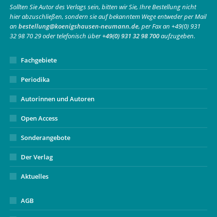
in
in
opens
Sollten Sie Autor des Verlags sein, bitten wir Sie, Ihre Bestellung nicht
hier abzuschließen, sondern sie auf bekanntem Wege entweder per Mail
new
new
in
an
bestellung@koenigshausen-neumann.de
, per Fax an +49(0) 931
window
window
new
32 98 70 29 oder telefonisch über
+49(0) 931 32 98 700
aufzugeben.
window
Fachgebiete
Periodika
Autorinnen und Autoren
Open Access
Sonderangebote
Der Verlag
Aktuelles
AGB