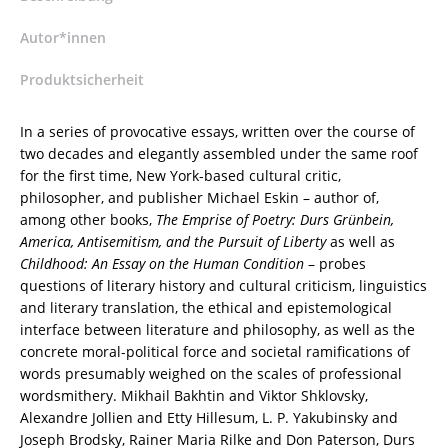
ISBN
9783826098802
Autor*innen
/
978-
Produktsicherheit
3-
8260-
In a series of provocative essays, written over the course of
9880-
two decades and elegantly assembled under the same roof
2
for the first time, New York-based cultural critic,
/
philosopher, and publisher Michael Eskin – author of,
978-
among other books,
The Emprise of Poetry: Durs Grünbein,
3-
America, Antisemitism, and the Pursuit of Liberty
as well as
8260-
Childhood: An Essay on the Human Condition
– probes
9880-
questions of literary history and cultural criticism, linguistics
2
and literary translation, the ethical and epistemological
[Digital]
interface between literature and philosophy, as well as the
Menge
concrete moral-political force and societal ramifications of
words presumably weighed on the scales of professional
wordsmithery. Mikhail Bakhtin and Viktor Shklovsky,
Alexandre Jollien and Etty Hillesum, L. P. Yakubinsky and
Joseph Brodsky, Rainer Maria Rilke and Don Paterson, Durs