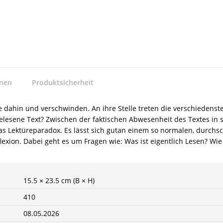
nnen
Produktsicherheit
ge dahin und verschwinden. An ihre Stelle treten die verschiedenst
elesene Text? Zwischen der faktischen Abwesenheit des Textes in 
 das Lektüreparadox. Es lässt sich gutan einem so normalen, durchs
lexion. Dabei geht es um Fragen wie: Was ist eigentlich Lesen? Wie
15.5 × 23.5 cm (B × H)
410
08.05.2026