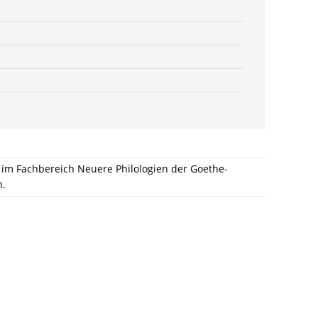
/
978-
3-
8260-
9971-
7
Menge
r im Fachbereich Neuere Philologien der Goethe-
n.