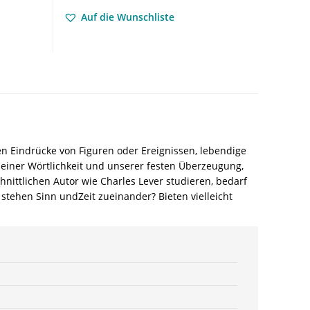
Roman
Auf die Wunschliste
und
die
Theorie
literarischen
LesensProsa
im
Überfluss
II
–
en Eindrücke von Figuren oder Ereignissen, lebendige
Eckhard
seiner Wörtlichkeit und unserer festen Überzeugung,
Lobsien
chnittlichen Autor wie Charles Lever studieren, bedarf
–
 stehen Sinn undZeit zueinander? Bieten vielleicht
ISBN
9783826099717
/
978-
3-
8260-
9971-
7