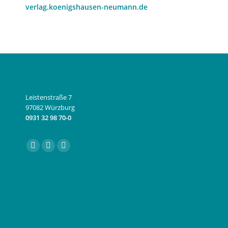
verlag.koenigshausen-neumann.de
Leistenstraße 7
97082 Würzburg
0931 32 98 70-0
Finden Sie uns auf:
Facebook
Instagram
E-
page
page
Mail
opens
opens
page
in
in
opens
new
new
in
window
window
new