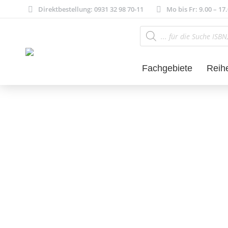
Direktbestellung: 0931 32 98 70-11
Mo bis Fr: 9.00 – 17
Products
search
Fachgebiete
Reih
Literatur- und 