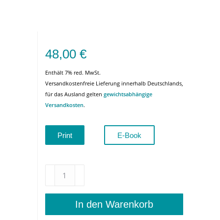
48,00
€
Enthält 7% red. MwSt.
Versandkostenfreie Lieferung innerhalb Deutschlands,
für das Ausland gelten
gewichtsabhängige
Versandkosten
.
Print
E-Book
Das
Lektüreparadox
–
Charles
In den Warenkorb
Levers