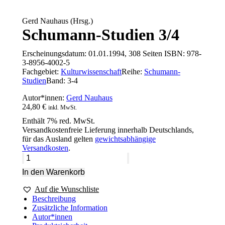
Gerd Nauhaus (Hrsg.)
Schumann-Studien 3/4
Erscheinungsdatum:
01.01.1994, 308 Seiten
ISBN:
978-
3-8956-4002-5
Fachgebiet:
Kulturwissenschaft
Reihe:
Schumann-
Studien
Band: 3-4
Autor*innen:
Gerd Nauhaus
24,80
€
inkl. MwSt.
Enthält 7% red. MwSt.
Versandkostenfreie Lieferung innerhalb Deutschlands,
für das Ausland gelten
gewichtsabhängige
Versandkosten
.
Schumann-
Studien
In den Warenkorb
3/4
–
Auf die Wunschliste
Gerd
Beschreibung
Nauhaus
Zusätzliche Information
(Hrsg.)
Autor*innen
–