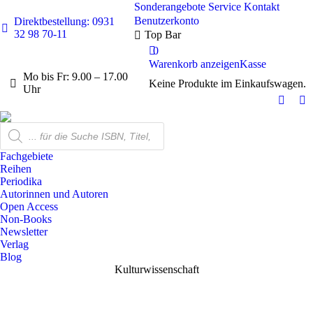
Sonderangebote
Service
Kontakt
Benutzerkonto
Direktbestellung: 0931
32 98 70-11
Top Bar
0
Warenkorb anzeigen
Kasse
Mo bis Fr: 9.00 – 17.00
Keine Produkte im Einkaufswagen.
Uhr
Facebo
In
page
pa
Products
opens
op
search
in
in
Fachgebiete
new
n
Reihen
Periodika
windo
w
Autorinnen und Autoren
Open Access
Non-Books
Newsletter
Verlag
Blog
Kulturwissenschaft