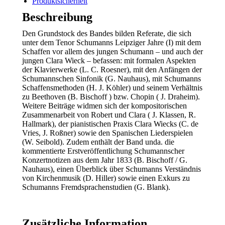
Produktsicherheit
ISBN
9783895640025
Beschreibung
/
978-
Den Grundstock des Bandes bilden Referate, die sich
3-
unter dem Tenor Schumanns Leipziger Jahre (I) mit dem
8956-
Schaffen vor allem des jungen Schumann – und auch der
4002-
jungen Clara Wieck – befassen: mit formalen Aspekten
5
der Klavierwerke (L. C. Roesner), mit den Anfängen der
/
Schumannschen Sinfonik (G. Nauhaus), mit Schumanns
978-
Schaffensmethoden (H. J. Köhler) und seinem Verhältnis
3-
zu Beethoven (B. Bischoff ) bzw. Chopin ( J. Draheim).
89-
Weitere Beiträge widmen sich der kompositorischen
564002-
Zusammenarbeit von Robert und Clara ( J. Klassen, R.
5
Hallmark), der pianistischen Praxis Clara Wiecks (C. de
Menge
Vries, J. Roßner) sowie den Spanischen Liederspielen
(W. Seibold). Zudem enthält der Band unda. die
kommentierte Erstveröffentlichung Schumannscher
Konzertnotizen aus dem Jahr 1833 (B. Bischoff / G.
Nauhaus), einen Überblick über Schumanns Verständnis
von Kirchenmusik (D. Hiller) sowie einen Exkurs zu
Schumanns Fremdsprachenstudien (G. Blank).
Zusätzliche Information