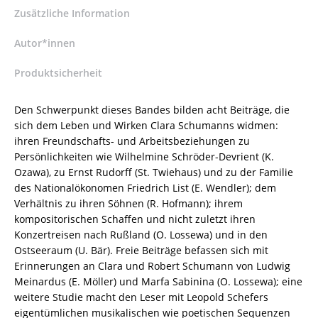
Wendler
Zusätzliche Information
(Beitr.),
Kazuko
Autor*innen
Ozawa
Produktsicherheit
(Beitr.),
Olga
Lossewa
Den Schwerpunkt dieses Bandes bilden acht Beiträge, die
(Beitr.),
sich dem Leben und Wirken Clara Schumanns widmen:
Stephanie
ihren Freundschafts- und Arbeitsbeziehungen zu
Twiehaus
Persönlichkeiten wie Wilhelmine Schröder-Devrient (K.
(Beitr.),
Ozawa), zu Ernst Rudorff (St. Twiehaus) und zu der Familie
Eberhard
des Nationalökonomen Friedrich List (E. Wendler); dem
Möller
Verhältnis zu ihren Söhnen (R. Hofmann); ihrem
(Beitr.),
kompositorischen Schaffen und nicht zuletzt ihren
Ernst
Konzertreisen nach Rußland (O. Lossewa) und in den
J
Ostseeraum (U. Bär). Freie Beiträge befassen sich mit
Dreyer
Erinnerungen an Clara und Robert Schumann von Ludwig
(Beitr.),
Meinardus (E. Möller) und Marfa Sabinina (O. Lossewa); eine
Gerd
weitere Studie macht den Leser mit Leopold Schefers
Nauhaus
eigentümlichen musikalischen wie poetischen Sequenzen