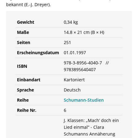
(Hrsg.)
bekannt (E.-J. Dreyer).
–
ISBN
Gewicht
0,34 kg
9783895640407
/
Maße
14.8 × 21 cm (B × H)
978-
Seiten
251
3-
8956-
Erscheinungsdatum
01.01.1997
4040-
978-3-8956-4040-7 //
7
ISBN
9783895640407
/
978-
Einbandart
Kartoniert
3-
Sprache
Deutsch
89-
564040-
Reihe
Schumann-Studien
7
Reihe Nr.
6
Menge
J. Klassen: „Mach’ doch ein
Lied einmal“ - Clara
Schumanns Annäherung