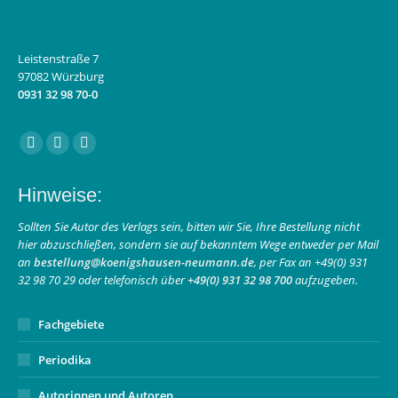
Leistenstraße 7
97082 Würzburg
0931 32 98 70-0
Finden Sie uns auf:
Facebook
Instagram
E-
page
page
Mail
Hinweise:
opens
opens
page
in
in
opens
Sollten Sie Autor des Verlags sein, bitten wir Sie, Ihre Bestellung nicht
hier abzuschließen, sondern sie auf bekanntem Wege entweder per Mail
new
new
in
an
bestellung@koenigshausen-neumann.de
, per Fax an +49(0) 931
window
window
new
32 98 70 29 oder telefonisch über
+49(0) 931 32 98 700
aufzugeben.
window
Fachgebiete
Periodika
Autorinnen und Autoren