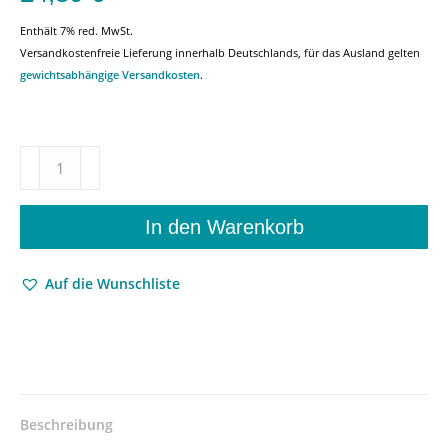
Enthält 7% red. MwSt.
Versandkostenfreie Lieferung innerhalb Deutschlands, für das Ausland gelten
gewichtsabhängige Versandkosten
.
Schumann-
Studien
6
–
In den Warenkorb
Janina
Klassen
Auf die Wunschliste
(Beitr.),
Renate
Hofmann
(Beitr.),
Cathleen
Köckritz
(Beitr.),
Beschreibung
Eugen