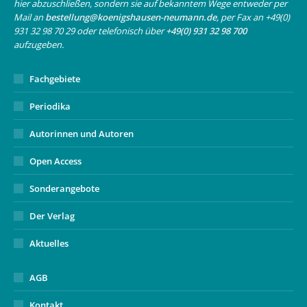
hier abzuschließen, sondern sie auf bekanntem Wege entweder per
new
new
in
Mail an
bestellung@koenigshausen-neumann.de
, per Fax an +49(0)
window
window
new
931 32 98 70 29 oder telefonisch über
+49(0) 931 32 98 700
window
aufzugeben.
Fachgebiete
Periodika
Autorinnen und Autoren
Open Access
Sonderangebote
Der Verlag
Aktuelles
AGB
Kontakt