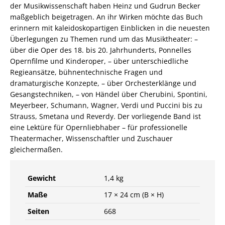
8956-
der Musikwissenschaft haben Heinz und Gudrun Becker
4161-
maßgeblich beigetragen. An ihr Wirken möchte das Buch
9
erinnern mit kaleidoskopartigen Einblicken in die neuesten
/
Überlegungen zu Themen rund um das Musiktheater: –
978-
über die Oper des 18. bis 20. Jahrhunderts, Ponnelles
3-
Opernfilme und Kinderoper, – über unterschiedliche
89-
Regieansätze, bühnentechnische Fragen und
564161-
dramaturgische Konzepte, – über Orchesterklänge und
9
Gesangstechniken, – von Händel über Cherubini, Spontini,
Menge
Meyerbeer, Schumann, Wagner, Verdi und Puccini bis zu
Strauss, Smetana und Reverdy. Der vorliegende Band ist
eine Lektüre für Opernliebhaber – für professionelle
Theatermacher, Wissenschaftler und Zuschauer
gleichermaßen.
Gewicht
1,4 kg
Maße
17 × 24 cm (B × H)
Seiten
668