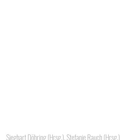
Sieghart Döhring (Hrsg.), Stefanie Rauch (Hrsg.)