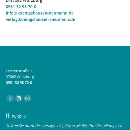
D-97082 Würzburg
0931 32 98 70-0
info@koenigshausen-neumann.de
verlag.koenigshausen-neumann.de
Leistenstraße 7
97082 Würzburg
0931 32 98 70-0
Finden Sie uns auf:
Facebook
Instagram
E-
page
page
Mail
Hinweise:
opens
opens
page
in
in
opens
Sollten Sie Autor des Verlags sein, bitten wir Sie, Ihre Bestellung nicht