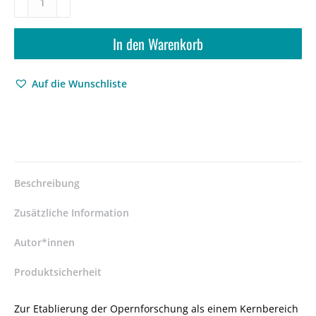
im
Fokus
–
In den Warenkorb
Gedenkschrift
für
Auf die Wunschliste
Heinz
Becker
–
Sieghart
Döhring
(Hrsg.),
Stefanie
Beschreibung
Rauch
(Hrsg.)
Zusätzliche Information
–
ISBN
Autor*innen
9783895641619
Produktsicherheit
/
978-
3-
Zur Etablierung der Opernforschung als einem Kernbereich