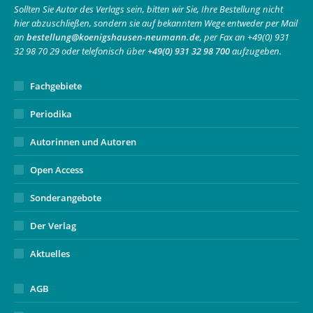
in
in
opens
Sollten Sie Autor des Verlags sein, bitten wir Sie, Ihre Bestellung nicht
hier abzuschließen, sondern sie auf bekanntem Wege entweder per Mail
new
new
in
an
bestellung@koenigshausen-neumann.de
, per Fax an +49(0) 931
window
window
new
32 98 70 29 oder telefonisch über
+49(0) 931 32 98 700
aufzugeben.
window
Fachgebiete
Periodika
Autorinnen und Autoren
Open Access
Sonderangebote
Der Verlag
Aktuelles
AGB