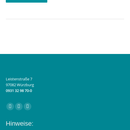
Leistenstraße 7
97082 Würzburg
0931 32 98 70-0
Finden Sie uns auf:
Facebook
Instagram
E-
page
page
Mail
Hinweise:
opens
opens
page