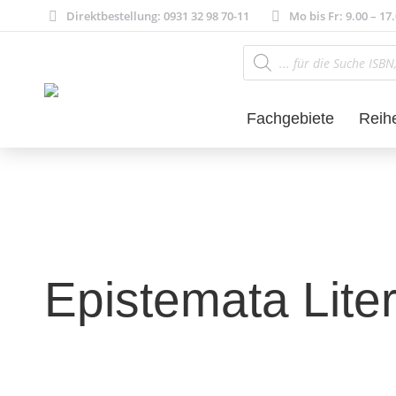
Direktbestellung: 0931 32 98 70-11
Mo bis Fr: 9.00 – 17
Products
search
Fachgebiete
Reih
Epistemata Lite