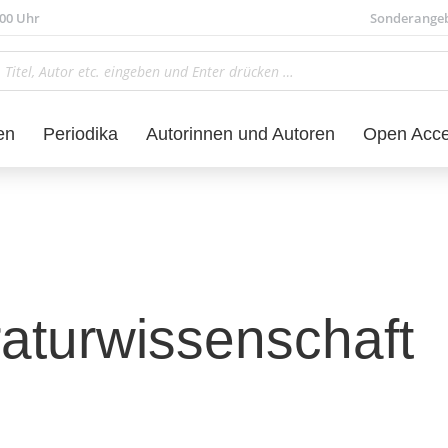
.00 Uhr
Sonderange
en
Periodika
Autorinnen und Autoren
Open Acc
raturwissenschaft