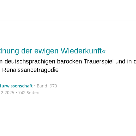
dnung der ewigen Wiederkunft«
im deutschsprachigen barocken Trauerspiel und in 
n Renaissancetragödie
aturwissenschaft
•
Band: 970
2.2025 • 742 Seiten