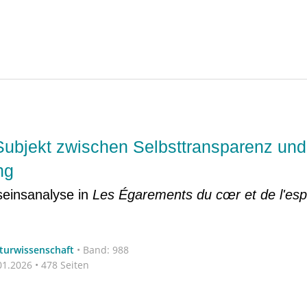
ubjekt zwischen Selbsttransparenz und
ng
seinsanalyse in
Les Égarements du cœr et de l'espr
aturwissenschaft
•
Band: 988
1.2026 • 478 Seiten